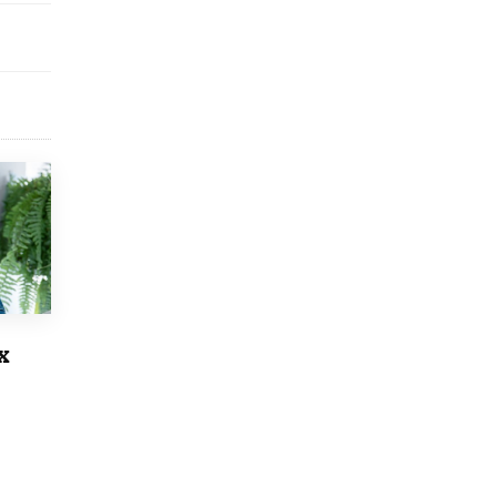
исторические объекты
11 ИЮНЯ /
ГОРОДСКОЕ ОБРАЗОВАНИЕ
​Почти 50 новых объектов образования
открыли в этом учебном году в Москве
10 ИЮНЯ /
ГОРОДСКОЕ ОБРАЗОВАНИЕ
Госдума приняла закон о детских SIM-
картах
10 ИЮНЯ /
ДЕТИ
Глава СПЧ предложил вернуть в школы
устные переходные экзамены
9 ИЮНЯ /
КАЧЕСТВО ОБРАЗОВАНИЯ
​Объединяя дошкольный мир
х
8 ИЮНЯ /
АНОНС
«Сколково» и ГК «Просвещение»
анонсировали запуск акселератора
технологических решений для всех
уровней образования
8 ИЮНЯ /
ЧТО ПРОИСХОДИТ?