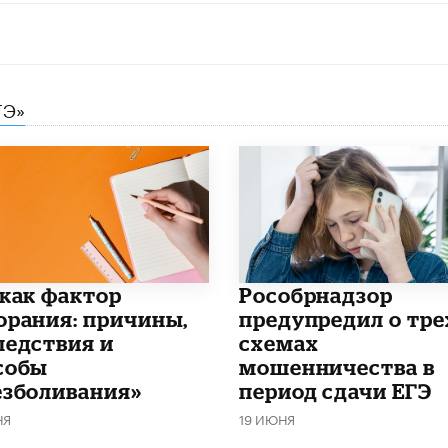
ГЭ»
 как фактор
Рособрнадзор
орания: причины,
предупредил о тре
ледствия и
схемах
собы
мошенничества в
езболивания»
период сдачи ЕГЭ
НЯ
19 ИЮНЯ