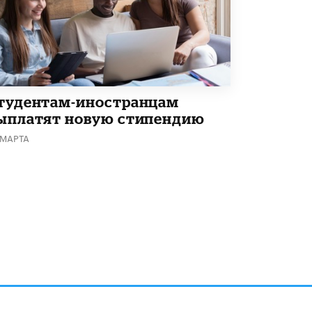
Академик РАН предупредил, что
ChatGPT отучит школьников думать
1 ИЮНЯ /
ШКОЛЬНИКИ
тудентам-иностранцам
ыплатят новую стипендию
 МАРТА