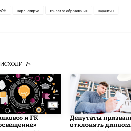
ООН
коронавирус
качество образования
карантин
ОИСХОДИТ?»
олково» и ГК
Депутаты призвал
освещение»
отклонять дипло