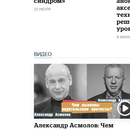
синдром»
ано
акс
22 ИЮЛЯ
тех
реш
уро
8 ИЮН
ВИДЕО
Александр Асмолов: Чем