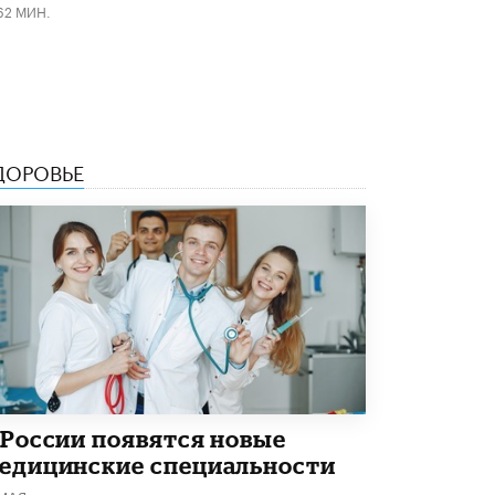
62 МИН.
В Минобрнауки рассказали о новых
правилах приема в аспирантуру
1 ИЮНЯ /
КАЧЕСТВО ОБРАЗОВАНИЯ
ДОРОВЬЕ
 России появятся новые
едицинские специальности
 МАЯ