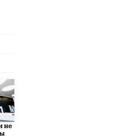
8 ИЮНЯ /
ЕГЭ И ОГЭ
Школа «СКОЛКА» и Госкорпорация
«Росатом» подписали соглашение о
сотрудничестве
8 ИЮНЯ /
ОБРАЗОВАТЕЛЬНАЯ ПОЛИТИКА
Депутаты призвали не отклонять
дипломы только из-за не пройденного
антиплагиата
5 ИЮНЯ /
ЧТО ПРОИСХОДИТ?
Минпросвещения просят добавить в
школьные учебники примеры женщин-
инженеров
5 ИЮНЯ /
УЧЕБНИКИ
Уличенный в списывании школьник
вернул себе призовое место на
олимпиаде через суд
5 ИЮНЯ /
ЧТО ПРОИСХОДИТ?
и не
«Евгений Онегин» станет обязательным
мы
для повторения в 10–11-х классах