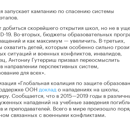
ия запускает кампанию по спасению системы
этапов.
 добиться скорейшего открытия школ, но не в ущ
ID-19. Во-вторых, бюджеты образовательных прог
ащений и как максимум — увеличить. В-третьих,
 охватить детей, которым особенно сильно грози
ых ситуаций и военных конфликтов, инвалидов,
ец, Антониу Гутерриш призвал переосмыслить
в направлении перспективных систем,
ование для всех».
изация «Глобальная коалиция по защите образова
 поддержке ООН
доклад
о нападениях на школы,
иру. Сообщается, что в 2015—2019 годы в различн
руженных нападений на учебные заведения погибл
в и преподавателей. Всего в мире произошло поряд
вном связанных с военными конфликтами.