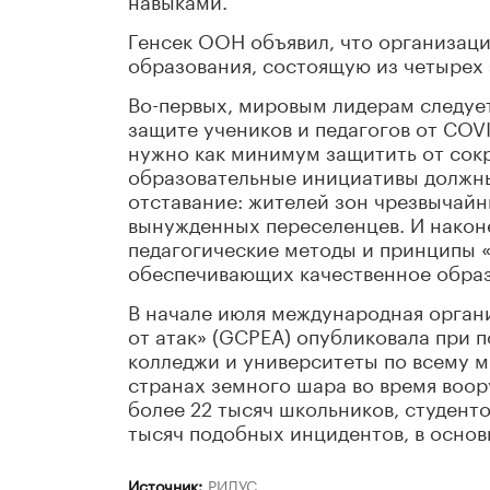
Генсек ООН объявил, что организац
образования, состоящую из четырех 
Во-первых, мировым лидерам следует
защите учеников и педагогов от COV
нужно как минимум защитить от сокр
образовательные инициативы должны
отставание: жителей зон чрезвычайн
вынужденных переселенцев. И након
педагогические методы и принципы «
обеспечивающих качественное образ
В начале июля международная орган
от атак» (GCPEA) опубликовала при
колледжи и университеты по всему м
странах земного шара во время воо
более 22 тысяч школьников, студенто
тысяч подобных инцидентов, в осно
Источник:
РИДУС