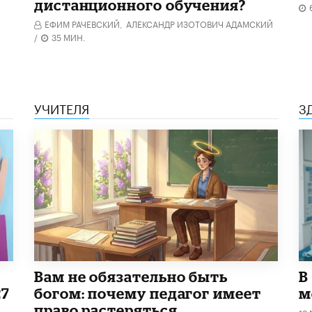
дистанционного обучения?
ЕФИМ РАЧЕВСКИЙ,
АЛЕКСАНДР ИЗОТОВИЧ АДАМСКИЙ
/
35 МИН.
УЧИТЕЛЯ
З
​Вам не обязательно быть
В
27
богом: почему педагог имеет
м
право растеряться
12