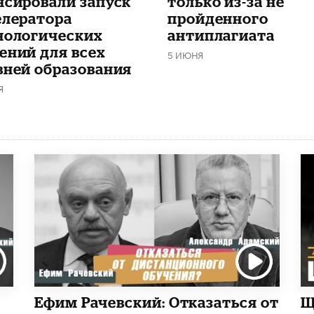
нсировали запуск
только из-за не
елератора
пройденного
нологических
антиплагиата
ений для всех
5 ИЮНЯ
вней образования
Я
Ефим Рачевский: Отказаться от
Щ