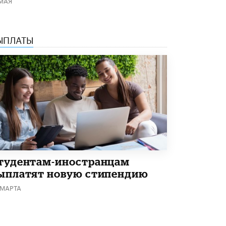
ЫПЛАТЫ
тудентам-иностранцам
ыплатят новую стипендию
 МАРТА