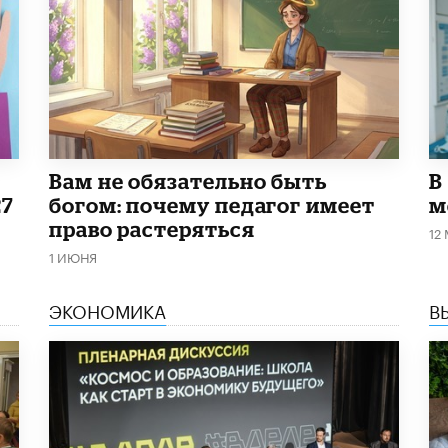
​Вам не обязательно быть
В
27
богом: почему педагог имеет
м
право растеряться
12
1 ИЮНЯ
ЭКОНОМИКА
В