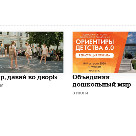
р, давай во двор!»
​Объединяя
дошкольный мир
НЯ
8 ИЮНЯ