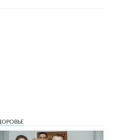
Академик РАН предупредил, что
ChatGPT отучит школьников думать
1 ИЮНЯ /
ШКОЛЬНИКИ
ДОРОВЬЕ