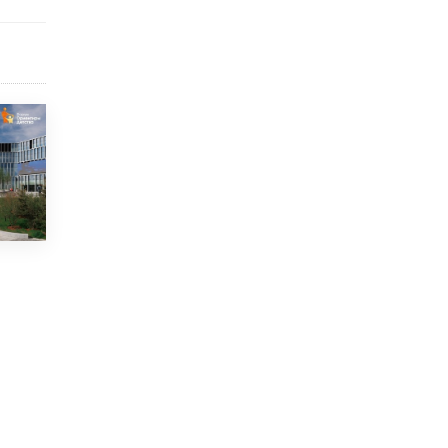
5 ИЮНЯ /
ЧТО ПРОИСХОДИТ?
«Евгений Онегин» станет обязательным
для повторения в 10–11-х классах
4 ИЮНЯ /
КАЧЕСТВО ОБРАЗОВАНИЯ
В Общественной палате предложили
шить школьную форму с учетом
национальных традиций регионов
4 ИЮНЯ /
ШКОЛЬНИКИ
В Госдуме предложили ввести онлайн-
формат для апелляций ЕГЭ
3 ИЮНЯ /
ЕГЭ И ОГЭ
​Яндекс выпустил бесплатный курс по
защите от ИИ-мошенничества
2 ИЮНЯ /
BIG DATA
В России начнут применять новые
подходы к разрешению конфликтов в
школах
2 ИЮНЯ /
ПОДРОСТКИ