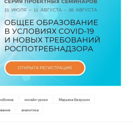
роблема
онлайн-уроки
Марьяна Безруких
ование
аналитика