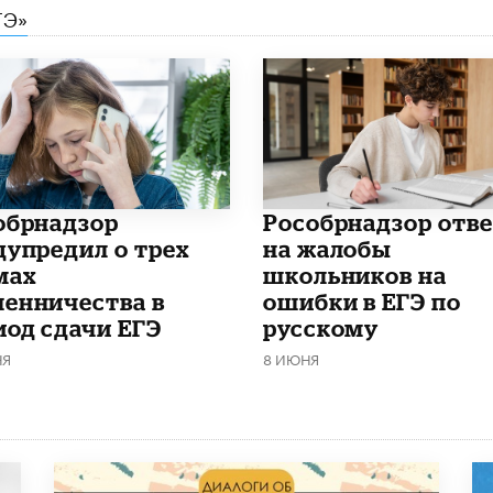
ГЭ»
обрнадзор
Рособрнадзор отв
дупредил о трех
на жалобы
мах
школьников на
енничества в
ошибки в ЕГЭ по
иод сдачи ЕГЭ
русскому
НЯ
8 ИЮНЯ