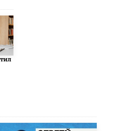
9 ИЮНЯ /
КАЧЕСТВО ОБРАЗОВАНИЯ
​Объединяя дошкольный мир
8 ИЮНЯ /
АНОНС
«Сколково» и ГК «Просвещение»
анонсировали запуск акселератора
технологических решений для всех
уровней образования
8 ИЮНЯ /
ЧТО ПРОИСХОДИТ?
етил
Рособрнадзор ответил на жалобы
школьников на ошибки в ЕГЭ по
русскому
8 ИЮНЯ /
ЕГЭ И ОГЭ
Школа «СКОЛКА» и Госкорпорация
«Росатом» подписали соглашение о
сотрудничестве
8 ИЮНЯ /
ОБРАЗОВАТЕЛЬНАЯ ПОЛИТИКА
Депутаты призвали не отклонять
дипломы только из-за не пройденного
антиплагиата