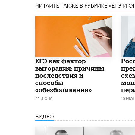
ЧИТАЙТЕ ТАКЖЕ В РУБРИКЕ «ЕГЭ И О
​ЕГЭ как фактор
Рос
выгорания: причины,
пре
последствия и
схе
способы
мош
«обезболивания»
пер
22 ИЮНЯ
19 ИЮ
ВИДЕО