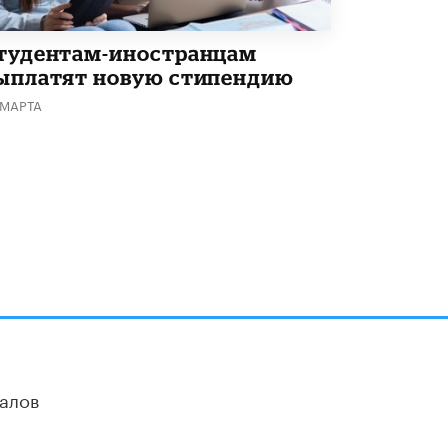
В Госдуме предложили запустить
программу «Выпускной кешбэк» для
тех, кто сдал ЕГЭ и ОГЭ
тудентам-иностранцам
29 МАЯ /
ЕГЭ И ОГЭ
ыплатят новую стипендию
 МАРТА
алов