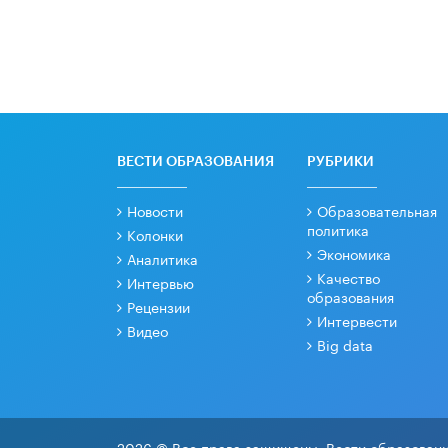
ВЕСТИ ОБРАЗОВАНИЯ
РУБРИКИ
Новости
Образовательная
политика
Колонки
Экономика
Аналитика
Качество
Интервью
образования
Рецензии
Интервести
Видео
Big data
2026 © Все права защищены. Вести образовани