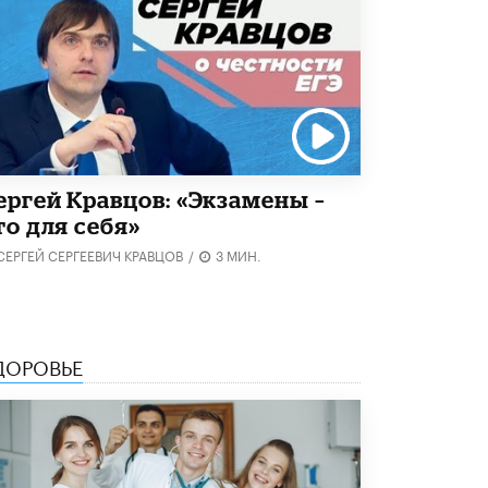
5 ИЮНЯ /
ЧТО ПРОИСХОДИТ?
Минпросвещения просят добавить в
школьные учебники примеры женщин-
инженеров
5 ИЮНЯ /
УЧЕБНИКИ
Уличенный в списывании школьник
вернул себе призовое место на
ергей Кравцов: «Экзамены –
олимпиаде через суд
то для себя»
5 ИЮНЯ /
ЧТО ПРОИСХОДИТ?
СЕРГЕЙ СЕРГЕЕВИЧ КРАВЦОВ
/
3 МИН.
«Евгений Онегин» станет обязательным
для повторения в 10–11-х классах
4 ИЮНЯ /
КАЧЕСТВО ОБРАЗОВАНИЯ
В Общественной палате предложили
ДОРОВЬЕ
шить школьную форму с учетом
национальных традиций регионов
4 ИЮНЯ /
ШКОЛЬНИКИ
В Госдуме предложили ввести онлайн-
формат для апелляций ЕГЭ