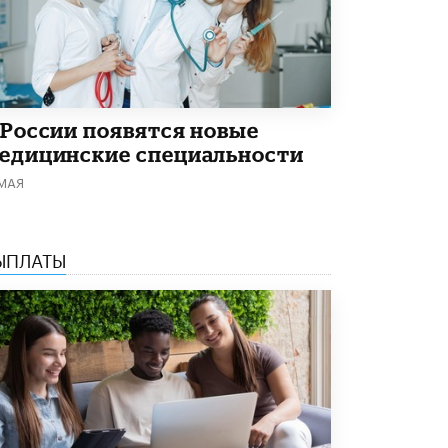
3 ИЮНЯ /
ЕГЭ И ОГЭ
​Яндекс выпустил бесплатный курс по
защите от ИИ-мошенничества
2 ИЮНЯ /
BIG DATA
В России начнут применять новые
 России появятся новые
подходы к разрешению конфликтов в
едицинские специальности
школах
2 ИЮНЯ /
ПОДРОСТКИ
 МАЯ
Академик РАН предупредил, что
ChatGPT отучит школьников думать
ЫПЛАТЫ
1 ИЮНЯ /
ШКОЛЬНИКИ
В Минобрнауки рассказали о новых
правилах приема в аспирантуру
1 ИЮНЯ /
КАЧЕСТВО ОБРАЗОВАНИЯ
Кто будет оценивать поведение
школьников
29 МАЯ /
ШКОЛЬНИКИ