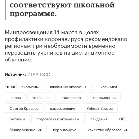
соответствуют школьной
программе.
Минпросвещения 14 марта в целях
профилактики коронавируса рекомендовало
регионам при необходимости временно
переводить учеников на дистанционное
обучение.
Источник:
ИТАР ТАСС
Теги:
экзамены
школьные экзамены
школьники
школа
телеканал
телевизор
телевидение
Сергей Кравцов
самоизоляция
Роберт Уразов
регионы
подготовка к экзаменам
пандемия
ОГЭ
Минпросвещения
коронавирус
качество образования