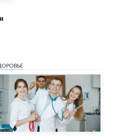
10 ИЮНЯ /
ДЕТИ
в
и
Глава СПЧ предложил вернуть в школы
устные переходные экзамены
9 ИЮНЯ /
КАЧЕСТВО ОБРАЗОВАНИЯ
​Объединяя дошкольный мир
8 ИЮНЯ /
АНОНС
«Сколково» и ГК «Просвещение»
ДОРОВЬЕ
анонсировали запуск акселератора
технологических решений для всех
уровней образования
8 ИЮНЯ /
ЧТО ПРОИСХОДИТ?
Рособрнадзор ответил на жалобы
школьников на ошибки в ЕГЭ по
русскому
8 ИЮНЯ /
ЕГЭ И ОГЭ
Школа «СКОЛКА» и Госкорпорация
«Росатом» подписали соглашение о
сотрудничестве