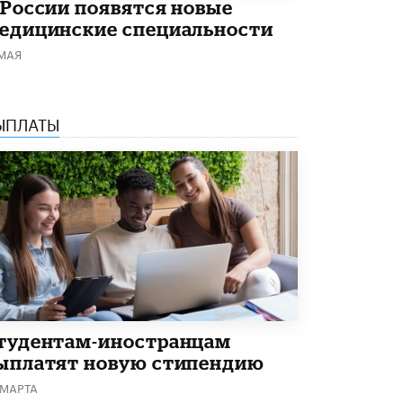
8 ИЮНЯ /
ОБРАЗОВАТЕЛЬНАЯ ПОЛИТИКА
 России появятся новые
едицинские специальности
Депутаты призвали не отклонять
 МАЯ
дипломы только из-за не пройденного
антиплагиата
5 ИЮНЯ /
ЧТО ПРОИСХОДИТ?
ЫПЛАТЫ
Минпросвещения просят добавить в
школьные учебники примеры женщин-
инженеров
5 ИЮНЯ /
УЧЕБНИКИ
Уличенный в списывании школьник
вернул себе призовое место на
олимпиаде через суд
5 ИЮНЯ /
ЧТО ПРОИСХОДИТ?
«Евгений Онегин» станет обязательным
для повторения в 10–11-х классах
4 ИЮНЯ /
КАЧЕСТВО ОБРАЗОВАНИЯ
тудентам-иностранцам
ыплатят новую стипендию
В Общественной палате предложили
шить школьную форму с учетом
 МАРТА
национальных традиций регионов