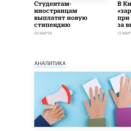
Студентам-
В К
иностранцам
«за
выплатят новую
при
стипендию
за 
24 МАРТА
13 МАР
АНАЛИТИКА