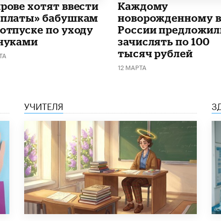
ирове хотят ввести
Каждому
рплаты» бабушкам
новорожденному 
 отпуске по уходу
России предложил
внуками
зачислять по 100
тысяч рублей
ТА
12 МАРТА
УЧИТЕЛЯ
З