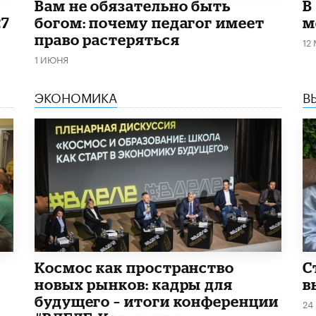
​Вам не обязательно быть
В
27
богом: почему педагог имеет
м
право растеряться
12
1 ИЮНЯ
ЭКОНОМИКА
В
Космос как пространство
С
новых рынков: кадры для
в
будущего – итоги конференции
24