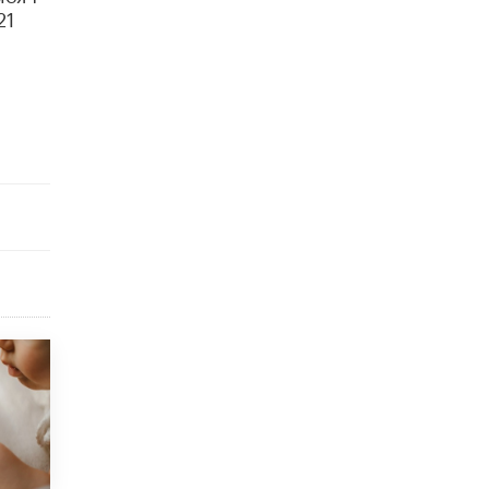
соберет более 60 артистов
21
17 ИЮНЯ /
ГОРОДСКОЕ ОБРАЗОВАНИЕ
Названы лучшие российские вузы в
2026 году по версии RAEX
16 ИЮНЯ /
АНАЛИТИКА
В России предложили ввести
обязательные уроки каллиграфии в
детских садах
11 ИЮНЯ /
ВОСПИТАНИЕ
​Как будущие реставраторы – студенты
столичного колледжа, помогают
восстанавливать культурные и
исторические объекты
11 ИЮНЯ /
ГОРОДСКОЕ ОБРАЗОВАНИЕ
​Почти 50 новых объектов образования
открыли в этом учебном году в Москве
10 ИЮНЯ /
ГОРОДСКОЕ ОБРАЗОВАНИЕ
Госдума приняла закон о детских SIM-
картах