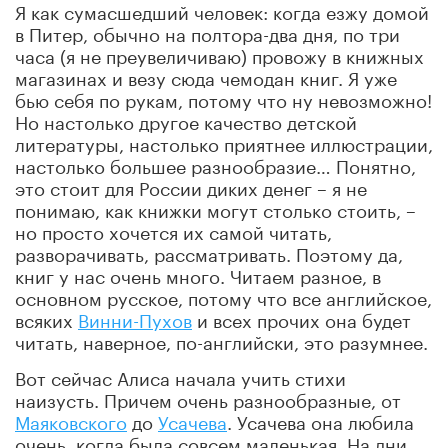
Я как сумасшедший человек: когда езжу домой
в Питер, обычно на полтора-два дня, по три
часа (я не преувеличиваю) провожу в книжных
магазинах и везу сюда чемодан книг. Я уже
бью себя по рукам, потому что ну невозможно!
Но настолько другое качество детской
литературы, настолько приятнее иллюстрации,
настолько большее разнообразие… Понятно,
это стоит для России диких денег – я не
понимаю, как книжки могут столько стоить, –
но просто хочется их самой читать,
разворачивать, рассматривать. Поэтому да,
книг у нас очень много. Читаем разное, в
основном русское, потому что все английское,
всяких
Винни-Пухов
и всех прочих она будет
читать, наверное, по-английски, это разумнее.
Вот сейчас Алиса начала учить стихи
наизусть. Причем очень разнообразные, от
Маяковского
до
Усачева
. Усачева она любила
очень, когда была совсем маленькая. На дни