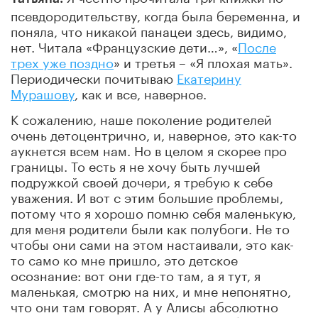
псевдородительству, когда была беременна, и
поняла, что никакой панацеи здесь, видимо,
нет. Читала «Французские дети…», «
После
трех уже поздно
» и третья – «Я плохая мать».
Периодически почитываю
Екатерину
Мурашову
, как и все, наверное.
К сожалению, наше поколение родителей
очень детоцентрично, и, наверное, это как-то
аукнется всем нам. Но в целом я скорее про
границы. То есть я не хочу быть лучшей
подружкой своей дочери, я требую к себе
уважения. И вот с этим большие проблемы,
потому что я хорошо помню себя маленькую,
для меня родители были как полубоги. Не то
чтобы они сами на этом настаивали, это как-
то само ко мне пришло, это детское
осознание: вот они где-то там, а я тут, я
маленькая, смотрю на них, и мне непонятно,
что они там говорят. А у Алисы абсолютно