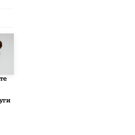
исторические объекты
11 ИЮНЯ /
ГОРОДСКОЕ ОБРАЗОВАНИЕ
​Почти 50 новых объектов образования
открыли в этом учебном году в Москве
10 ИЮНЯ /
ГОРОДСКОЕ ОБРАЗОВАНИЕ
Госдума приняла закон о детских SIM-
картах
10 ИЮНЯ /
ДЕТИ
Глава СПЧ предложил вернуть в школы
устные переходные экзамены
те
9 ИЮНЯ /
КАЧЕСТВО ОБРАЗОВАНИЯ
​Объединяя дошкольный мир
8 ИЮНЯ /
АНОНС
уги
«Сколково» и ГК «Просвещение»
анонсировали запуск акселератора
технологических решений для всех
уровней образования
8 ИЮНЯ /
ЧТО ПРОИСХОДИТ?