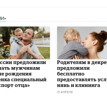
ЛИ»
оссии предложили
Родителям в декре
чать мужчинам
предложили
ле рождения
бесплатно
енка специальный
предоставлять усл
спорт отца»
нянь и клининга
21 АПРЕЛЯ