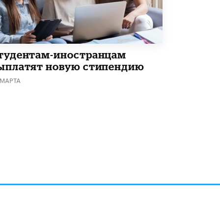
Академик РАН предупредил, что
ChatGPT отучит школьников думать
1 ИЮНЯ /
ШКОЛЬНИКИ
тудентам-иностранцам
ыплатят новую стипендию
 МАРТА