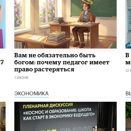
​Вам не обязательно быть
В
27
богом: почему педагог имеет
м
право растеряться
12
1 ИЮНЯ
ЭКОНОМИКА
В