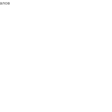
алов
ОЦИАЛЬНЫЕ СЕТИ
новные и дополнительные материалы в наших
уппах