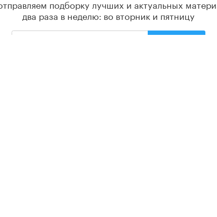
отправляем подборку лучших и актуальных матери
два раза в неделю: во вторник и пятницу
ПОДПИСАТЬСЯ
РЕДАКЦИЯ
С
О проекте
Ос
гр
Контакты
Партнеры