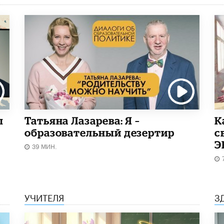
ы
Татьяна Лазарева: Я –
​
образовательный дезертир
с
Э
39 МИН.
УЧИТЕЛЯ
З