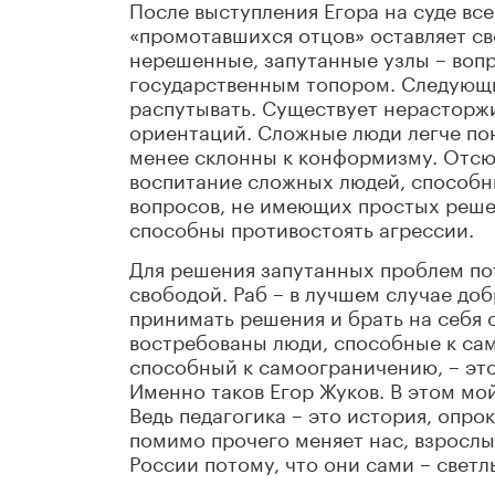
После выступления Егора на суде все
«промотавшихся отцов» оставляет св
нерешенные, запутанные узлы – воп
государственным топором. Следующи
распутывать. Существует нерасторжи
ориентаций. Сложные люди легче по
менее склонны к конформизму. Отсюд
воспитание сложных людей, способн
вопросов, не имеющих простых реше
способны противостоять агрессии.
Для решения запутанных проблем п
свободой. Раб – в лучшем случае до
принимать решения и брать на себя о
востребованы люди, способные к са
способный к самоограничению, – эт
Именно таков Егор Жуков. В этом мо
Ведь педагогика – это история, опро
помимо прочего меняет нас, взрослы
России потому, что они сами – светл