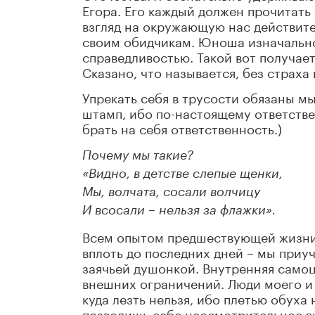
Егора. Его каждый должен прочитать
взгляд на окружающую нас действите
своим обидчикам. Юноша изначально 
справедливостью. Такой вот получае
Сказано, что называется, без страха 
Упрекать себя в трусости обязаны м
штамп, ибо по-настоящему ответстве
брать на себя ответственность.)
Почему мы такие?
«Видно, в детстве слепые щенки,
Мы, волчата, сосали волчицу
И всосали – нельзя за флажки».
Всем опытом предшествующей жизни: 
вплоть до последних дней – мы приу
заячьей душонкой. Внутренняя само
внешних ограничений. Люди моего и
куда лезть нельзя, ибо плетью обуха
позволишь себе неосмотрительное в