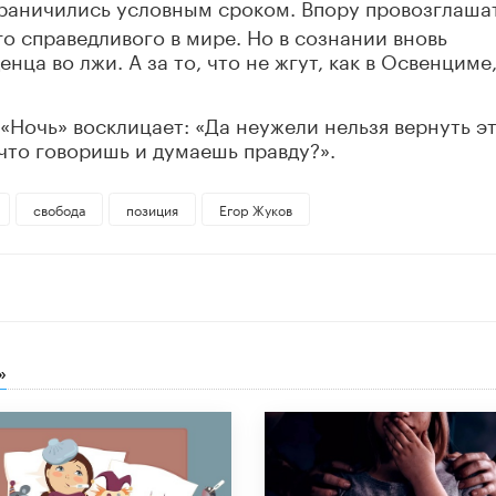
граничились условным сроком. Впору провозглаша
го справедливого в мире. Но в сознании вновь
ца во лжи. А за то, что не жгут, как в Освенциме
 «Ночь» восклицает: «Да неужели нельзя вернуть э
 что говоришь и думаешь правду?».
свобода
позиция
Егор Жуков
»