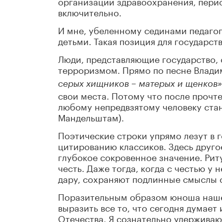
организации здравоохранения, перио
включительно.
И мне, убеленному сединами педагогу
детьми. Такая позиция для государст
Люди, представляющие государство,
терроризмом. Прямо по песне Влади
серых хищников – матерых и щенков»
свои места. Потому что после прочте
любому непредвзятому человеку стано
Мандельштам).
Поэтические строки упрямо лезут в 
цитированию классиков. Здесь друго
глубокое сокровенное значение. Риту
честь. Даже тогда, когда с честью у 
дару, сохраняют подлинные смыслы 
Поразительным образом юноша нашел
выразить все то, что сегодня думает
Отечества. Я сознательно удерживаю