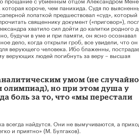
уло прощание с убиенным отцом Александром Мене
, которая короче, чем панихида. Судя по выясненн
 саперной лопаткой предшествовал «суд», который
прочитать священнику документ («приговор»), пос
лександра хватило сил дойти до калитки родного д
но, будучи в уме и при памяти, он ясно осознавал
ое дело, когда открыли гроб, все увидели, что он
 для верующего человека. Ибо блаженны, пострад
му верующих людей погибнуть за веру – высшая
 аналитическим умом (не случайно
 олимпиад), но при этом душа у
да боль за то, что «мы перестали
ка всегда найдутся. Они не вымучиваются, а прихо
гко и приятно» (М. Булгаков).