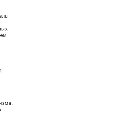
В Минобрнауки рассказали о новых
правилах приема в аспирантуру
узлы
1 ИЮНЯ /
КАЧЕСТВО ОБРАЗОВАНИЯ
ных
тем
й
.
изма.
о