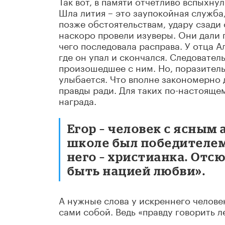
Так вот, в памяти отчетливо вспыхн
Шла лития – это заупокойная служба
позже обстоятельствам, удару сзади
наскоро провели изуверы. Они дали 
чего последовала расправа. У отца А
где он упал и скончался. Следователь
произошедшее с ним. Но, поразительн
улыбается. Что вполне закономерно
правды ради. Для таких по-настояще
награда.
Егор – человек с ясным
школе был победителем
него – христианка. Отсю
быть нацией любви».
А нужные слова у искреннего челове
сами собой. Ведь «правду говорить ле