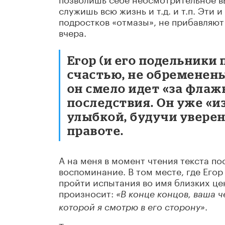
служишь всю жизнь и т.д. и т.п. Эти
подростков «отмазы», не прибавляют 
вчера.
Егор (и его подельники 
счастью, не обременен
он смело идет «за флаж
последствия. Он уже «и
улыбкой, будучи увере
правоте.
А на меня в момент чтения текста п
воспоминание. В том месте, где Егор
пройти испытания во имя близких цен
произносит:
«В конце концов, ваша ч
.
которой я смотрю в его сторону»