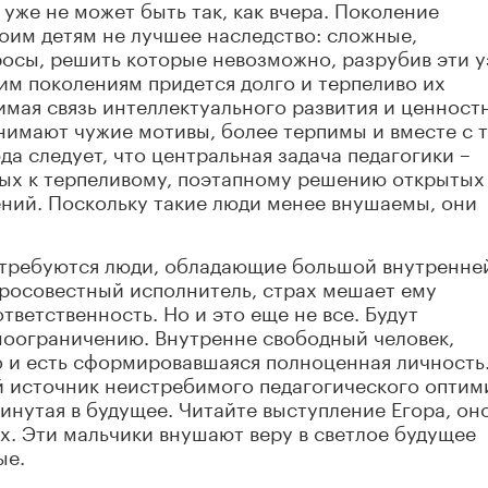
 уже не может быть так, как вчера. Поколение
оим детям не лучшее наследство: сложные,
росы, решить которые невозможно, разрубив эти 
м поколениям придется долго и терпеливо их
мая связь интеллектуального развития и ценност
нимают чужие мотивы, более терпимы и вместе с 
а следует, что центральная задача педагогики –
ых к терпеливому, поэтапному решению открытых
ний. Поскольку такие люди менее внушаемы, они
отребуются люди, обладающие большой внутренне
бросовестный исполнитель, страх мешает ему
тветственность. Но и это еще не все. Будут
моограничению. Внутренне свободный человек,
о и есть сформировавшаяся полноценная личность
й источник неистребимого педагогического оптим
кинутая в будущее. Читайте выступление Егора, он
х. Эти мальчики внушают веру в светлое будущее
ые.