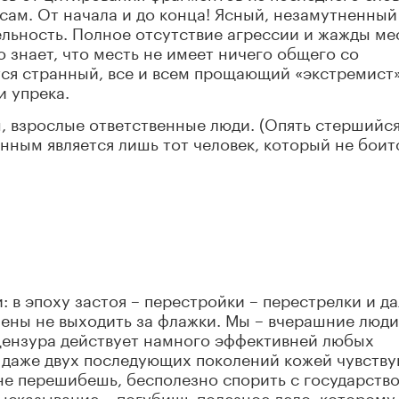
 сам. От начала и до конца! Ясный, незамутненный
льность. Полное отсутствие агрессии и жажды ме
знает, что месть не имеет ничего общего со
тся странный, все и всем прощающий «экстремист»
и упрека.
ы, взрослые ответственные люди. (Опять стершийс
нным является лишь тот человек, который не боит
в эпоху застоя – перестройки – перестрелки и да
чены не выходить за флажки. Мы – вчерашние люди
цензура действует намного эффективней любых
 даже двух последующих поколений кожей чувству
 не перешибешь, бесполезно спорить с государств
ысказывание – погубишь полезное дело, которому