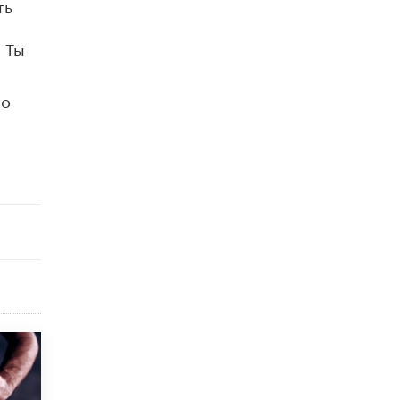
ть
, Ты
то