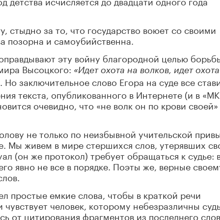
д детства исчисляется до двадцати одного года
, стыдно за то, что государство воюет со своими
ва позорна и самоубийственна.
 оправдывают эту войну благородной целью борьб
мира Высоцкого:
«Идет охота на волков, идет охота
. Но заключительное слово Егора на суде все став
ния текста, опубликованного в Интернете (и в «МК
вится очевидно, что «не волк он по крови своей» 
голову не только по неизбывной учительской привы
е. Мы живем в мире стершихся слов, утерявших св
ал (он же протокол) требует обращаться к судье: 
него явно не все в порядке. Поэты же, верные своем
слов.
 простые емкие слова, чтобы в краткой речи
 и чувствует человек, которому небезразличны суд
сь от цитирования фрагментов из последнего сло