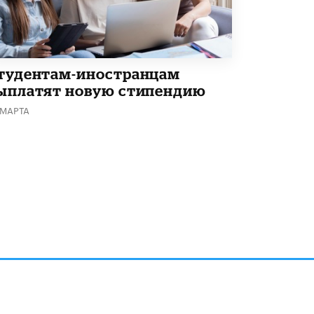
Академик РАН предупредил, что
ChatGPT отучит школьников думать
1 ИЮНЯ /
ШКОЛЬНИКИ
тудентам-иностранцам
ыплатят новую стипендию
 МАРТА