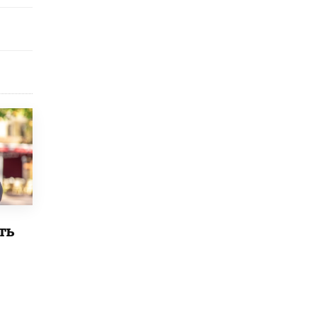
исторические объекты
11 ИЮНЯ /
ГОРОДСКОЕ ОБРАЗОВАНИЕ
​Почти 50 новых объектов образования
открыли в этом учебном году в Москве
10 ИЮНЯ /
ГОРОДСКОЕ ОБРАЗОВАНИЕ
Госдума приняла закон о детских SIM-
картах
10 ИЮНЯ /
ДЕТИ
Глава СПЧ предложил вернуть в школы
устные переходные экзамены
9 ИЮНЯ /
КАЧЕСТВО ОБРАЗОВАНИЯ
​Объединяя дошкольный мир
ть
8 ИЮНЯ /
АНОНС
«Сколково» и ГК «Просвещение»
анонсировали запуск акселератора
технологических решений для всех
уровней образования
8 ИЮНЯ /
ЧТО ПРОИСХОДИТ?