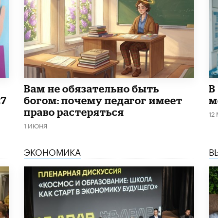
​Вам не обязательно быть
В
27
богом: почему педагог имеет
м
право растеряться
12
1 ИЮНЯ
ЭКОНОМИКА
В