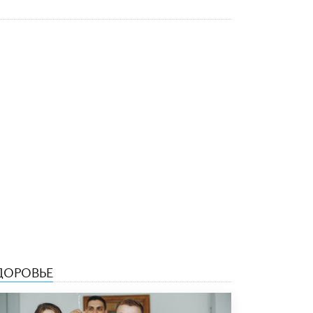
Рособрнадзор ответил на жалобы
школьников на ошибки в ЕГЭ по
русскому
8 ИЮНЯ /
ЕГЭ И ОГЭ
Школа «СКОЛКА» и Госкорпорация
«Росатом» подписали соглашение о
сотрудничестве
8 ИЮНЯ /
ОБРАЗОВАТЕЛЬНАЯ ПОЛИТИКА
Депутаты призвали не отклонять
дипломы только из-за не пройденного
антиплагиата
5 ИЮНЯ /
ЧТО ПРОИСХОДИТ?
Минпросвещения просят добавить в
школьные учебники примеры женщин-
инженеров
5 ИЮНЯ /
УЧЕБНИКИ
ДОРОВЬЕ
Уличенный в списывании школьник
вернул себе призовое место на
олимпиаде через суд