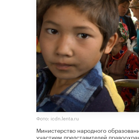
Фото: icdn.lenta.ru
Министерство народного образовани
участием представителей правоохра