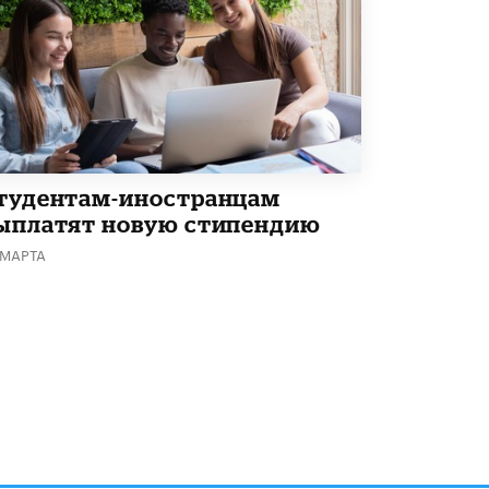
Академик РАН предупредил, что
ChatGPT отучит школьников думать
1 ИЮНЯ /
ШКОЛЬНИКИ
тудентам-иностранцам
ыплатят новую стипендию
 МАРТА