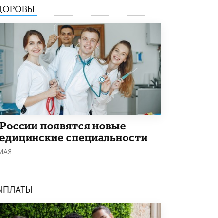
5 ИЮНЯ /
ЧТО ПРОИСХОДИТ?
ДОРОВЬЕ
«Евгений Онегин» станет обязательным
для повторения в 10–11-х классах
4 ИЮНЯ /
КАЧЕСТВО ОБРАЗОВАНИЯ
В Общественной палате предложили
шить школьную форму с учетом
национальных традиций регионов
4 ИЮНЯ /
ШКОЛЬНИКИ
В Госдуме предложили ввести онлайн-
формат для апелляций ЕГЭ
3 ИЮНЯ /
ЕГЭ И ОГЭ
 России появятся новые
едицинские специальности
​Яндекс выпустил бесплатный курс по
 МАЯ
защите от ИИ-мошенничества
2 ИЮНЯ /
BIG DATA
В России начнут применять новые
ЫПЛАТЫ
подходы к разрешению конфликтов в
школах
2 ИЮНЯ /
ПОДРОСТКИ