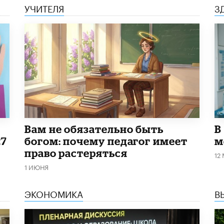
УЧИТЕЛЯ
З
​Вам не обязательно быть
В
27
богом: почему педагог имеет
м
право растеряться
12
1 ИЮНЯ
ЭКОНОМИКА
В