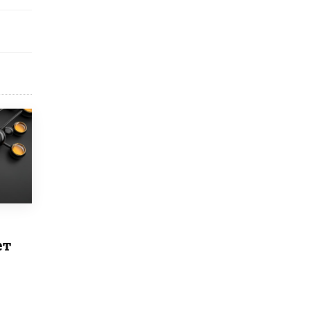
исторические объекты
11 ИЮНЯ /
ГОРОДСКОЕ ОБРАЗОВАНИЕ
​Почти 50 новых объектов образования
открыли в этом учебном году в Москве
10 ИЮНЯ /
ГОРОДСКОЕ ОБРАЗОВАНИЕ
Госдума приняла закон о детских SIM-
картах
10 ИЮНЯ /
ДЕТИ
Глава СПЧ предложил вернуть в школы
устные переходные экзамены
9 ИЮНЯ /
КАЧЕСТВО ОБРАЗОВАНИЯ
​Объединяя дошкольный мир
8 ИЮНЯ /
АНОНС
ет
«Сколково» и ГК «Просвещение»
анонсировали запуск акселератора
технологических решений для всех
уровней образования
8 ИЮНЯ /
ЧТО ПРОИСХОДИТ?