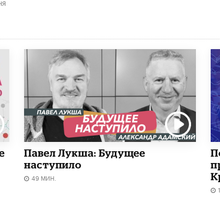
НЯ
е
Павел Лукша: Будущее
П
наступило
п
К
49 МИН.