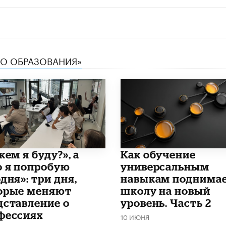
ТВО ОБРАЗОВАНИЯ»
кем я буду?», а
​Как обучение
о я попробую
универсальным
дня»: три дня,
навыкам поднима
орые меняют
школу на новый
дставление о
уровень. Часть 2
фессиях
10 ИЮНЯ