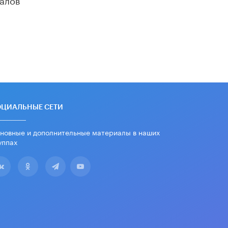
«Егор, давай во двор!»
22 ИЮНЯ /
АНОНС
Из закона о регулировании ИИ
убрали запрет на иностранные
нейросети
22 ИЮНЯ /
BIG DATA
Рособрнадзор предупредил о трех
схемах мошенничества в период
сдачи ЕГЭ
ОЦИАЛЬНЫЕ СЕТИ
19 ИЮНЯ /
ЕГЭ И ОГЭ
новные и дополнительные материалы в наших
​Яндекс выпустил отчёт об
уппах
устойчивом развитии за 2025 год
17 ИЮНЯ /
АНАЛИТИКА
Московский выпускной на ВДНХ
соберет более 60 артистов
17 ИЮНЯ /
ГОРОДСКОЕ ОБРАЗОВАНИЕ
Названы лучшие российские вузы в
2026 году по версии RAEX