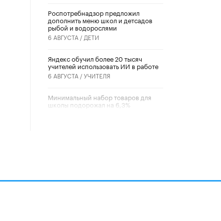
Роспотребнадзор предложил
дополнить меню школ и детсадов
рыбой и водорослями
6 АВГУСТА /
ДЕТИ
​Яндекс обучил более 20 тысяч
учителей использовать ИИ в работе
6 АВГУСТА /
УЧИТЕЛЯ
Минимальный набор товаров для
школы подорожал на 6,3%
5 АВГУСТА /
ШКОЛЬНИКИ
Вышел в свет новый номер научно-
публицистического журнала
«Образовательная политика» № 2
(2026)
3 ИЮЛЯ /
АНОНС
Школьники и студенты Москвы
почтили память героев Великой
Отечественной войны
22 ИЮНЯ /
ГОРОДСКОЕ ОБРАЗОВАНИЕ
алов