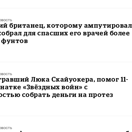
овость
ий британец, которому ампутирова
 собрал для спасших его врачей более
 фунтов
овость
гравший Люка Скайуокера, помог 11-
натке «Звёздных войн» с
стью собрать деньги на протез
овость