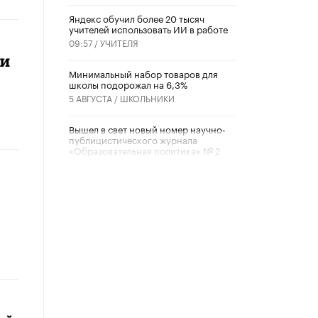
​Яндекс обучил более 20 тысяч
учителей использовать ИИ в работе
09:57 /
УЧИТЕЛЯ
ли
Минимальный набор товаров для
школы подорожал на 6,3%
5 АВГУСТА /
ШКОЛЬНИКИ
Вышел в свет новый номер научно-
публицистического журнала
«Образовательная политика» № 2
(2026)
3 ИЮЛЯ /
АНОНС
Школьники и студенты Москвы
почтили память героев Великой
Отечественной войны
22 ИЮНЯ /
ГОРОДСКОЕ ОБРАЗОВАНИЕ
«Егор, давай во двор!»
22 ИЮНЯ /
АНОНС
Из закона о регулировании ИИ