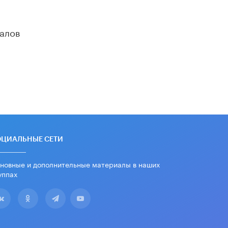
школьные учебники примеры
женщин-инженеров
5 ИЮНЯ /
УЧЕБНИКИ
алов
Уличенный в списывании школьник
вернул себе призовое место на
олимпиаде через суд
5 ИЮНЯ /
ЧТО ПРОИСХОДИТ?
«Евгений Онегин» станет
обязательным для повторения в 10–
11-х классах
4 ИЮНЯ /
КАЧЕСТВО ОБРАЗОВАНИЯ
В Общественной палате предложили
ОЦИАЛЬНЫЕ СЕТИ
шить школьную форму с учетом
национальных традиций регионов
новные и дополнительные материалы в наших
4 ИЮНЯ /
ШКОЛЬНИКИ
уппах
В Госдуме предложили ввести
онлайн-формат для апелляций ЕГЭ
3 ИЮНЯ /
ЕГЭ И ОГЭ
​Яндекс выпустил бесплатный курс