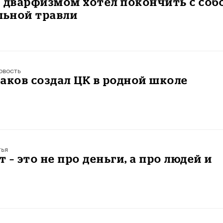
 дварфизмом хотел покончить с соб
льной травли
овость
аков создал ЦК в родной школе
тья
 – это не про деньги, а про людей и