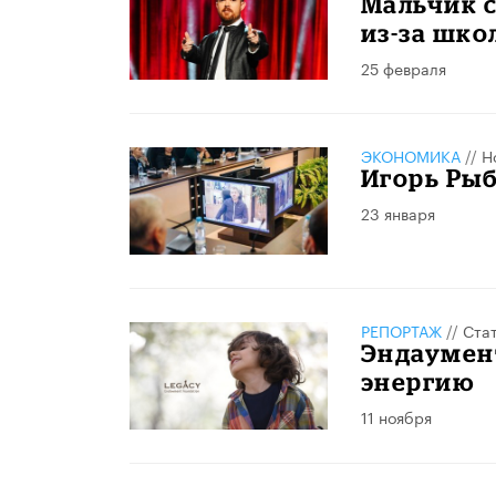
Мальчик с
из-за шко
25 февраля
ЭКОНОМИКА
//
Н
Игорь Рыб
23 января
РЕПОРТАЖ
//
Ста
Эндаумент
энергию
11 ноября