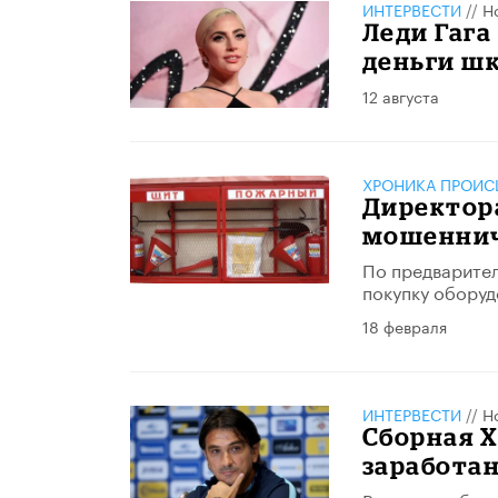
ИНТЕРВЕСТИ
//
Н
Леди Гага
деньги ш
12 августа
ХРОНИКА ПРОИС
Директора
мошеннич
По предварител
покупку оборуд
18 февраля
ИНТЕРВЕСТИ
//
Н
Сборная Х
заработан