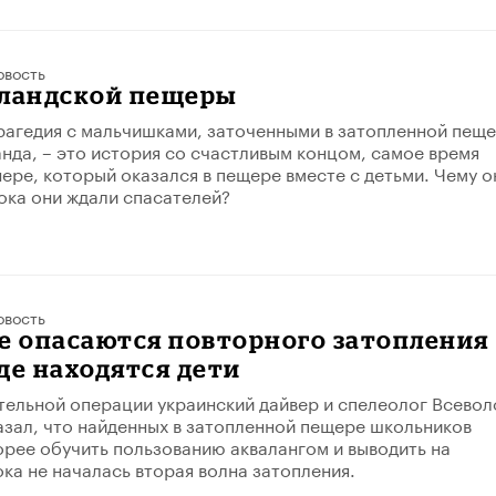
овость
иландской пещеры
трагедия с мальчишками, заточенными в затопленной пещ
анда, – это история со счастливым концом, самое время
нере, который оказался в пещере вместе с детьми. Чему о
пока они ждали спасателей?
овость
е опасаются повторного затопления
де находятся дети
тельной операции украинский дайвер и спелеолог Всевол
зал, что найденных в затопленной пещере школьников
рее обучить пользованию аквалангом и выводить на
ока не началась вторая волна затопления.