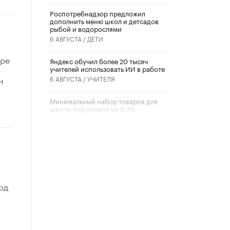
Роспотребнадзор предложил
дополнить меню школ и детсадов
рыбой и водорослями
6 АВГУСТА /
ДЕТИ
ере
​Яндекс обучил более 20 тысяч
учителей использовать ИИ в работе
н
6 АВГУСТА /
УЧИТЕЛЯ
Минимальный набор товаров для
школы подорожал на 6,3%
5 АВГУСТА /
ШКОЛЬНИКИ
Вышел в свет новый номер научно-
публицистического журнала
«Образовательная политика» № 2
(2026)
3 ИЮЛЯ /
АНОНС
од
Школьники и студенты Москвы
почтили память героев Великой
Отечественной войны
22 ИЮНЯ /
ГОРОДСКОЕ ОБРАЗОВАНИЕ