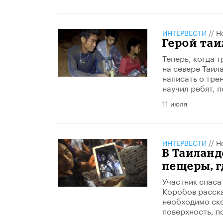
ИНТЕРВЕСТИ
//
Н
Герой та
Теперь, когда 
на севере Таил
написать о тре
научил ребят, 
11 июля
ИНТЕРВЕСТИ
//
Н
В Таиланд
пещеры, г
Участник спаса
Коробов расска
необходимо ско
поверхность, п