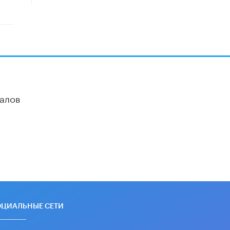
«Егор, давай во двор!»
22 ИЮНЯ /
АНОНС
Из закона о регулировании ИИ
убрали запрет на иностранные
нейросети
22 ИЮНЯ /
BIG DATA
Рособрнадзор предупредил о трех
алов
схемах мошенничества в период
сдачи ЕГЭ
19 ИЮНЯ /
ЕГЭ И ОГЭ
​Яндекс выпустил отчёт об
устойчивом развитии за 2025 год
17 ИЮНЯ /
АНАЛИТИКА
Московский выпускной на ВДНХ
соберет более 60 артистов
17 ИЮНЯ /
ГОРОДСКОЕ ОБРАЗОВАНИЕ
ОЦИАЛЬНЫЕ СЕТИ
Названы лучшие российские вузы в
2026 году по версии RAEX