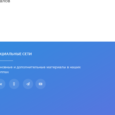
«Егор, давай во двор!»
22 ИЮНЯ /
АНОНС
Из закона о регулировании ИИ
убрали запрет на иностранные
нейросети
22 ИЮНЯ /
BIG DATA
Рособрнадзор предупредил о трех
схемах мошенничества в период
сдачи ЕГЭ
ОЦИАЛЬНЫЕ СЕТИ
19 ИЮНЯ /
ЕГЭ И ОГЭ
новные и дополнительные материалы в наших
​Яндекс выпустил отчёт об
уппах
устойчивом развитии за 2025 год
17 ИЮНЯ /
АНАЛИТИКА
Московский выпускной на ВДНХ
соберет более 60 артистов
17 ИЮНЯ /
ГОРОДСКОЕ ОБРАЗОВАНИЕ
Названы лучшие российские вузы в
2026 году по версии RAEX