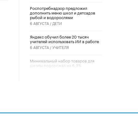
Роспотребнадзор предложил
дополнить меню школ и детсадов
рыбой и водорослями
6 АВГУСТА /
ДЕТИ
​Яндекс обучил более 20 тысяч
учителей использовать ИИ в работе
6 АВГУСТА /
УЧИТЕЛЯ
Минимальный набор товаров для
школы подорожал на 6,3%
5 АВГУСТА /
ШКОЛЬНИКИ
Вышел в свет новый номер научно-
публицистического журнала
«Образовательная политика» № 2
(2026)
3 ИЮЛЯ /
АНОНС
Школьники и студенты Москвы
почтили память героев Великой
Отечественной войны
22 ИЮНЯ /
ГОРОДСКОЕ ОБРАЗОВАНИЕ
алов