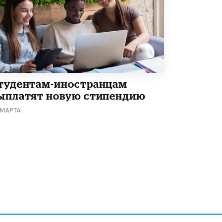
тудентам-иностранцам
ыплатят новую стипендию
 МАРТА