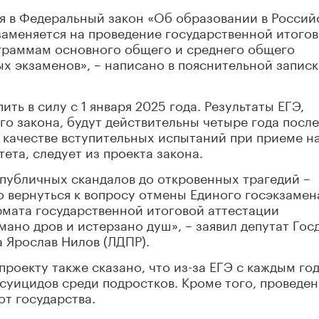
я в Федеральный закон «Об образовании в Россий
заменяется на проведение государственной итого
граммам основного общего и среднего общего
х экзаменов», – написано в пояснительной записк
ить в силу с 1 января 2025 года. Результаты ЕГЭ,
го закона, будут действительны четыре года после
в качестве вступительных испытаний при приеме н
ета, следует из проекта закона.
 публичных скандалов до откровенных трагедий –
 вернуться к вопросу отмены Единого госэкзамен
рмата государственной итоговой аттестации
ано дров и истерзано душ», – заявил депутат Гос
а Ярослав Нилов (ЛДПР).
проекту также сказано, что из-за ЕГЭ с каждым го
суицидов среди подростков. Кроме того, проведе
от государства.