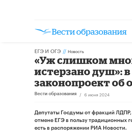
ЕГЭ И ОГЭ
//
Новость
«Уж слишком мног
истерзано душ»: в
законопроект об 
/
6 июня 2024
Вести образования
Депутаты Госдумы от фракций ЛДПР,
отмене ЕГЭ в пользу традиционных 
есть в распоряжении РИА Новости.