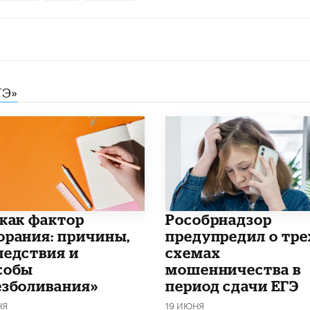
ГЭ»
 как фактор
Рособрнадзор
орания: причины,
предупредил о тре
ледствия и
схемах
собы
мошенничества в
езболивания»
период сдачи ЕГЭ
НЯ
19 ИЮНЯ