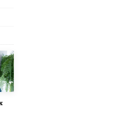
Рособрнадзор ответил на жалобы
школьников на ошибки в ЕГЭ по
русскому
8 ИЮНЯ /
ЕГЭ И ОГЭ
Школа «СКОЛКА» и Госкорпорация
«Росатом» подписали соглашение о
сотрудничестве
8 ИЮНЯ /
ОБРАЗОВАТЕЛЬНАЯ ПОЛИТИКА
Депутаты призвали не отклонять
дипломы только из-за не пройденного
антиплагиата
5 ИЮНЯ /
ЧТО ПРОИСХОДИТ?
Минпросвещения просят добавить в
школьные учебники примеры женщин-
х
инженеров
5 ИЮНЯ /
УЧЕБНИКИ
Уличенный в списывании школьник
вернул себе призовое место на
олимпиаде через суд