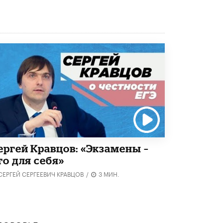
5 ИЮНЯ /
ЧТО ПРОИСХОДИТ?
«Евгений Онегин» станет обязательным
для повторения в 10–11-х классах
4 ИЮНЯ /
КАЧЕСТВО ОБРАЗОВАНИЯ
В Общественной палате предложили
шить школьную форму с учетом
национальных традиций регионов
4 ИЮНЯ /
ШКОЛЬНИКИ
В Госдуме предложили ввести онлайн-
формат для апелляций ЕГЭ
3 ИЮНЯ /
ЕГЭ И ОГЭ
ергей Кравцов: «Экзамены –
​Яндекс выпустил бесплатный курс по
защите от ИИ-мошенничества
то для себя»
2 ИЮНЯ /
BIG DATA
СЕРГЕЙ СЕРГЕЕВИЧ КРАВЦОВ
/
3 МИН.
В России начнут применять новые
подходы к разрешению конфликтов в
школах
2 ИЮНЯ /
ПОДРОСТКИ