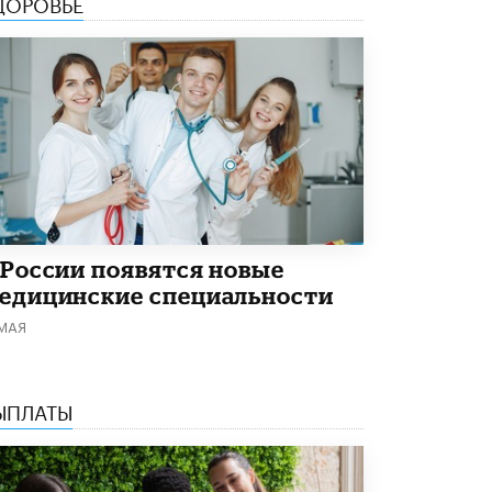
ДОРОВЬЕ
Академик РАН предупредил, что
ChatGPT отучит школьников думать
1 ИЮНЯ /
ШКОЛЬНИКИ
 России появятся новые
едицинские специальности
 МАЯ
ЫПЛАТЫ