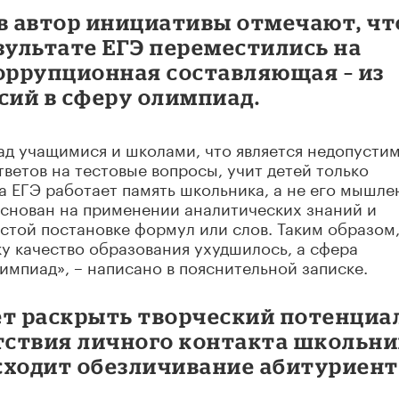
ов автор инициативы отмечают, чт
зультате ЕГЭ переместились на
коррупционная составляющая – из
ий в сферу олимпиад.
ад учащимися и школами, что является недопусти
ветов на тестовые вопросы, учит детей только
На ЕГЭ работает память школьника, а не его мышле
основан на применении аналитических знаний и
остой постановке формул или слов. Таким образом,
ку качество образования ухудшилось, а сфера
импиад», – написано в пояснительной записке.
ет раскрыть творческий потенциа
утствия личного контакта школьн
сходит обезличивание абитуриент