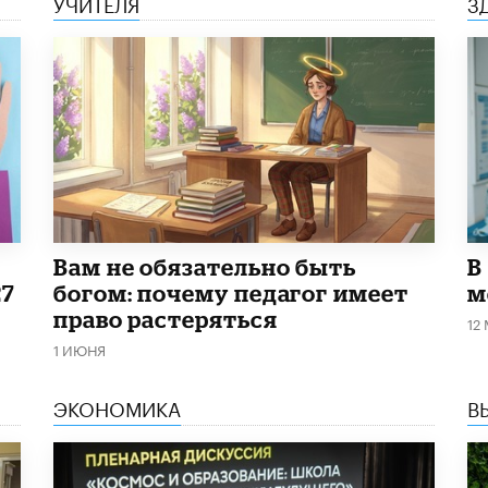
УЧИТЕЛЯ
З
​Вам не обязательно быть
В
27
богом: почему педагог имеет
м
право растеряться
12
1 ИЮНЯ
ЭКОНОМИКА
В