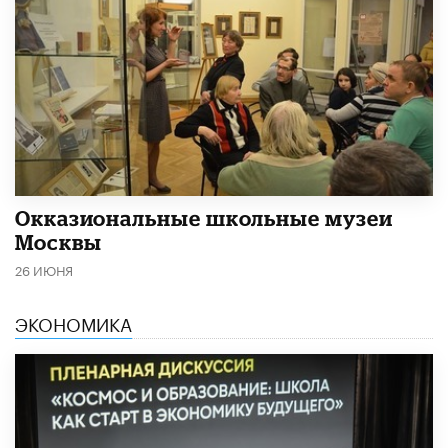
​Окказиональные школьные музеи
Москвы
26 ИЮНЯ
ЭКОНОМИКА