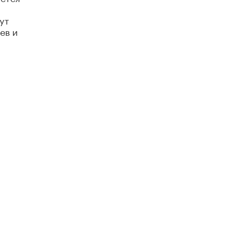
ут
ев и