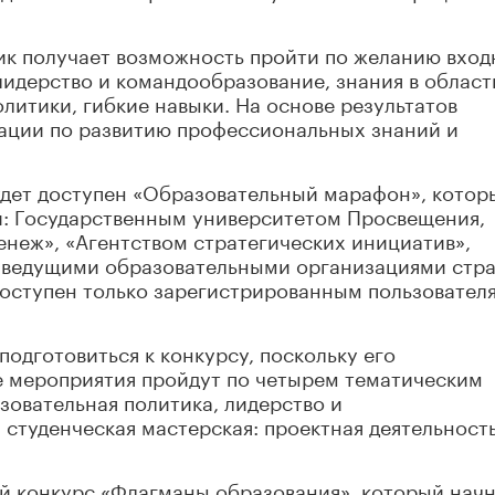
ник получает возможность пройти по желанию вхо
лидерство и командообразование, знания в област
литики, гибкие навыки. На основе результатов
ации по развитию профессиональных знаний и
удет доступен «Образовательный марафон», котор
и: Государственным университетом Просвещения,
неж», «Агентством стратегических инициатив»,
 ведущими образовательными организациями стра
оступен только зарегистрированным пользователя
дготовиться к конкурсу, поскольку его
е мероприятия пройдут по четырем тематическим
зовательная политика, лидерство и
 студенческая мастерская: проектная деятельность
ый конкурс «Флагманы образования», который нач