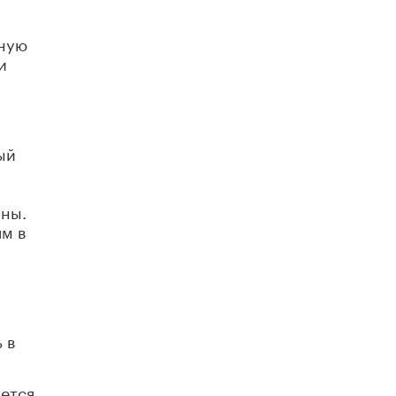
Академик РАН предупредил, что
ChatGPT отучит школьников думать
дную
1 ИЮНЯ /
ШКОЛЬНИКИ
и
ый
ны.
м в
 в
нется