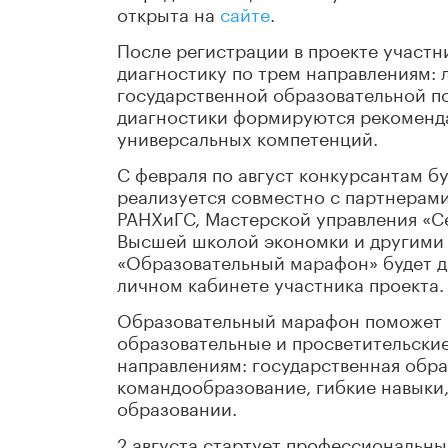
открыта на
сайте
.
После регистрации в проекте участ
диагностику по трем направлениям: 
государственной образовательной по
диагностики формируются рекоменд
универсальных компетенций.
С февраля по август конкурсантам б
реализуется совместно с партнерам
РАНХиГС, Мастерской управления «Се
Высшей школой экономки и другими
«Образовательный марафон» будет д
личном кабинете участника проекта.
Образовательный марафон поможет по
образовательные и просветительски
направлениям: государственная обра
командообразование, гибкие навыки,
образовании.
2 августа стартует профессиональн