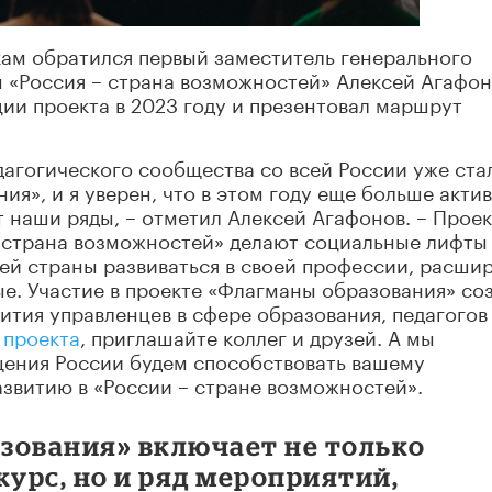
кам обратился первый заместитель генерального
 «Россия – страна возможностей» Алексей Агафон
ции проекта в 2023 году и презентовал маршрут
дагогического сообщества со всей России уже ста
я», и я уверен, что в этом году еще больше акти
т наши ряды
, – отметил Алексей Агафонов. – Прое
 страна возможностей» делают социальные лифты
й страны развиваться в своей профессии, расшир
ые. Участие в проекте «Флагманы образования» со
ития управленцев в сфере образования, педагогов
 проекта
, приглашайте коллег и друзей. А мы
ения России будем способствовать вашему
звитию в «России – стране возможностей».
зования» включает не только
урс, но и ряд мероприятий,