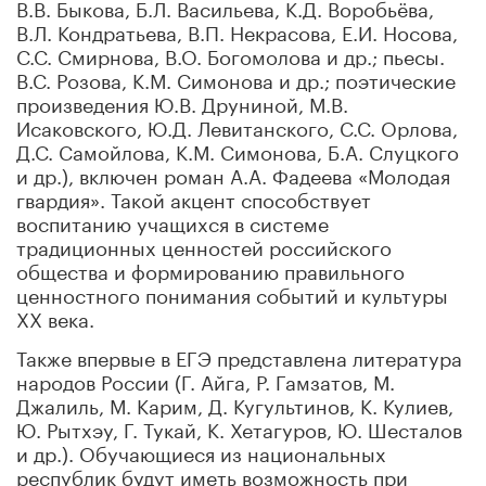
В.В. Быкова, Б.Л. Васильева, К.Д. Воробьёва,
В.Л. Кондратьева, В.П. Некрасова, Е.И. Носова,
С.С. Смирнова, В.О. Богомолова и др.; пьесы.
В.С. Розова, К.М. Симонова и др.; поэтические
произведения Ю.В. Друниной, М.В.
Исаковского, Ю.Д. Левитанского, С.С. Орлова,
Д.С. Самойлова, К.М. Симонова, Б.А. Слуц­кого
и др.), включен роман А.А. Фадеева «Молодая
гвардия». Такой акцент способствует
воспитанию учащихся в системе
традиционных ценностей российского
общества и формированию правильного
ценностного понимания событий и культуры
ХХ века.
Также впервые в ЕГЭ представлена литература
народов России (Г. Айга, Р. Гамзатов, М.
Джалиль, М. Карим, Д. Кугультинов, К. Кулиев,
Ю. Рытхэу, Г. Тукай, К. Хетагуров, Ю. Шесталов
и др.). Обучающиеся из национальных
республик будут иметь возможность при