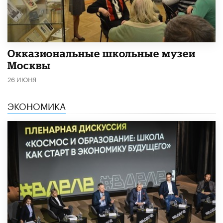
​Окказиональные школьные музеи
Москвы
26 ИЮНЯ
ЭКОНОМИКА