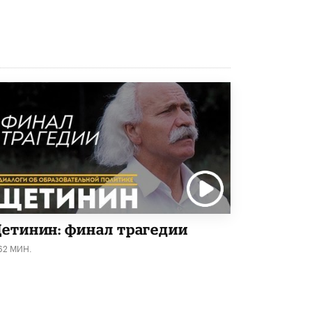
Рособрнадзор ответил на жалобы
школьников на ошибки в ЕГЭ по
русскому
8 ИЮНЯ /
ЕГЭ И ОГЭ
Школа «СКОЛКА» и Госкорпорация
«Росатом» подписали соглашение о
сотрудничестве
8 ИЮНЯ /
ОБРАЗОВАТЕЛЬНАЯ ПОЛИТИКА
Депутаты призвали не отклонять
дипломы только из-за не пройденного
антиплагиата
5 ИЮНЯ /
ЧТО ПРОИСХОДИТ?
Минпросвещения просят добавить в
школьные учебники примеры женщин-
етинин: финал трагедии
инженеров
62 МИН.
5 ИЮНЯ /
УЧЕБНИКИ
Уличенный в списывании школьник
вернул себе призовое место на
олимпиаде через суд