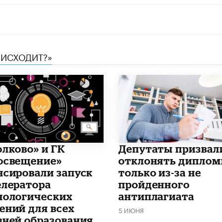
ОИСХОДИТ?»
олково» и ГК
Депутаты призвал
освещение»
отклонять дипло
нсировали запуск
только из-за не
елератора
пройденного
нологических
антиплагиата
ений для всех
5 ИЮНЯ
вней образования