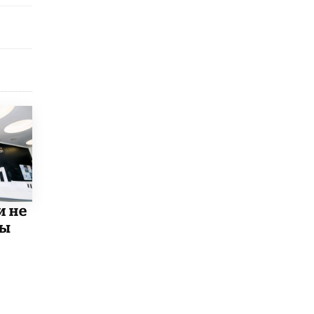
исторические объекты
11 ИЮНЯ /
ГОРОДСКОЕ ОБРАЗОВАНИЕ
​Почти 50 новых объектов образования
открыли в этом учебном году в Москве
10 ИЮНЯ /
ГОРОДСКОЕ ОБРАЗОВАНИЕ
Госдума приняла закон о детских SIM-
картах
10 ИЮНЯ /
ДЕТИ
Глава СПЧ предложил вернуть в школы
устные переходные экзамены
9 ИЮНЯ /
КАЧЕСТВО ОБРАЗОВАНИЯ
и не
​Объединяя дошкольный мир
мы
8 ИЮНЯ /
АНОНС
«Сколково» и ГК «Просвещение»
анонсировали запуск акселератора
технологических решений для всех
уровней образования
8 ИЮНЯ /
ЧТО ПРОИСХОДИТ?