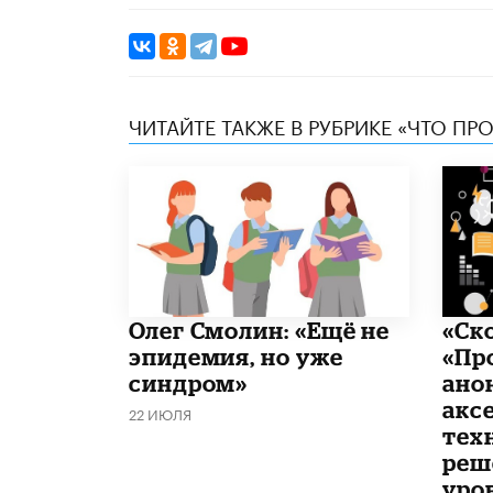
ЧИТАЙТЕ ТАКЖЕ В РУБРИКЕ «ЧТО ПР
​Олег Смолин: «Ещё не
«Ск
эпидемия, но уже
«Пр
синдром»
ано
акс
22 ИЮЛЯ
тех
реш
уро