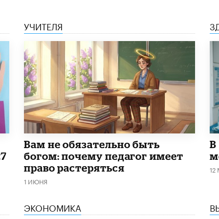
УЧИТЕЛЯ
З
​Вам не обязательно быть
В
27
богом: почему педагог имеет
м
право растеряться
12
1 ИЮНЯ
ЭКОНОМИКА
В