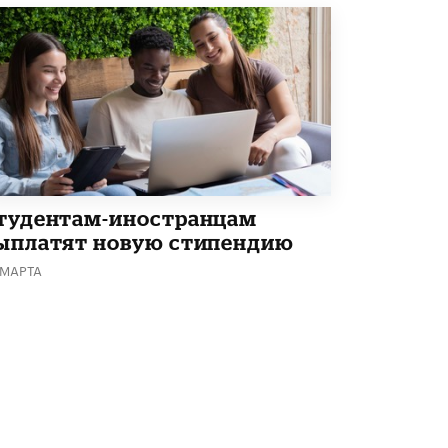
Академик РАН предупредил, что
ChatGPT отучит школьников думать
1 ИЮНЯ /
ШКОЛЬНИКИ
тудентам-иностранцам
ыплатят новую стипендию
 МАРТА