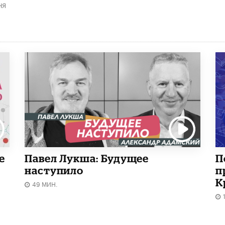
НЯ
е
Павел Лукша: Будущее
П
наступило
п
К
49 МИН.