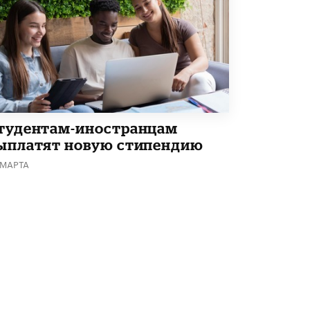
В Минобрнауки рассказали о новых
правилах приема в аспирантуру
1 ИЮНЯ /
КАЧЕСТВО ОБРАЗОВАНИЯ
тудентам-иностранцам
ыплатят новую стипендию
 МАРТА