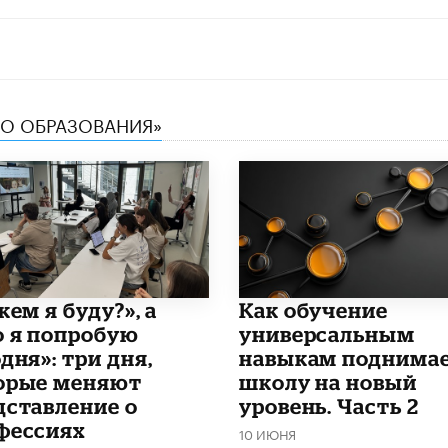
ТВО ОБРАЗОВАНИЯ»
кем я буду?», а
​Как обучение
о я попробую
универсальным
дня»: три дня,
навыкам поднима
орые меняют
школу на новый
дставление о
уровень. Часть 2
фессиях
10 ИЮНЯ