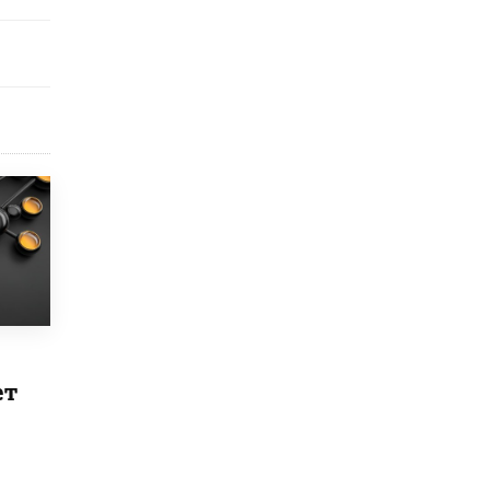
открыли в этом учебном году в Москве
10 ИЮНЯ /
ГОРОДСКОЕ ОБРАЗОВАНИЕ
Госдума приняла закон о детских SIM-
картах
10 ИЮНЯ /
ДЕТИ
Глава СПЧ предложил вернуть в школы
устные переходные экзамены
9 ИЮНЯ /
КАЧЕСТВО ОБРАЗОВАНИЯ
​Объединяя дошкольный мир
8 ИЮНЯ /
АНОНС
«Сколково» и ГК «Просвещение»
анонсировали запуск акселератора
технологических решений для всех
уровней образования
ет
8 ИЮНЯ /
ЧТО ПРОИСХОДИТ?
Рособрнадзор ответил на жалобы
школьников на ошибки в ЕГЭ по
русскому