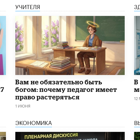
УЧИТЕЛЯ
З
​Вам не обязательно быть
В
27
богом: почему педагог имеет
м
право растеряться
12
1 ИЮНЯ
ЭКОНОМИКА
В