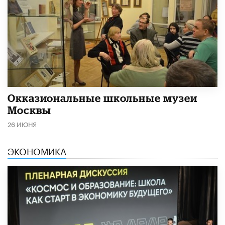
​Окказиональные школьные музеи
Москвы
26 ИЮНЯ
ЭКОНОМИКА