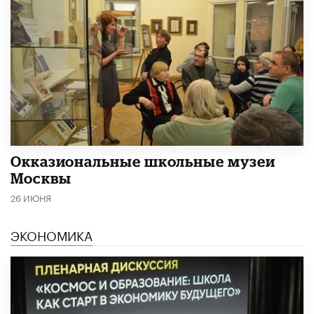
​Окказиональные школьные музеи
Москвы
26 ИЮНЯ
ЭКОНОМИКА