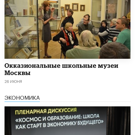
​Окказиональные школьные музеи
Москвы
26 ИЮНЯ
ЭКОНОМИКА