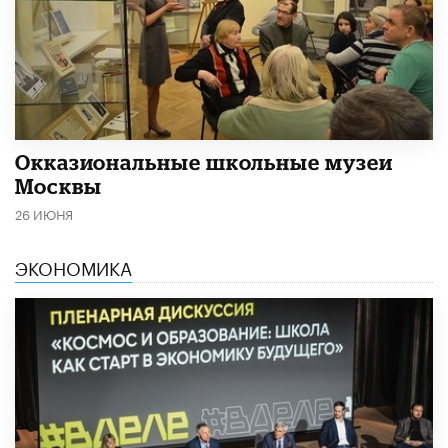
​Окказиональные школьные музеи
Москвы
26 ИЮНЯ
ЭКОНОМИКА