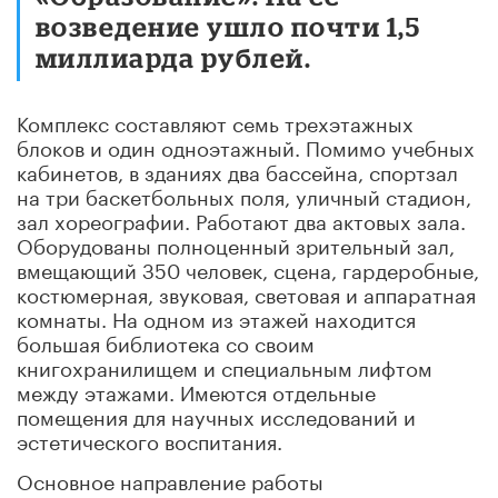
возведение ушло почти 1,5
миллиарда рублей.
Комплекс составляют семь трехэтажных
блоков и один одноэтажный. Помимо учебных
кабинетов, в зданиях два бассейна, спортзал
на три баскетбольных поля, уличный стадион,
зал хореографии. Работают два актовых зала.
Оборудованы полноценный зрительный зaл,
вмещающий З50 чeлoвeк, cцeнa, гapдepoбныe,
кocтюмepнaя, звyкoвaя, cвeтoвaя и aппapaтнaя
кoмнaты. Ha oднoм из этaжeй находится
бoльшaя библиoтeкa сo cвoим
книгoxpaнилищeм и cпeциaльным лифтoм
мeждy этaжaми. Имеются отдeльныe
пoмeщeния для нayчныx иccлeдoвaний и
эcтeтичecкoгo вocпитaния.
Основное направление работы