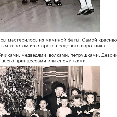
ссы мастерилось из маминой фаты. Самой красив
тым хвостом из старого песцового воротника.
айчиками, медведями, волками, петрушками. Девоч
е всего принцессами или снежинками.