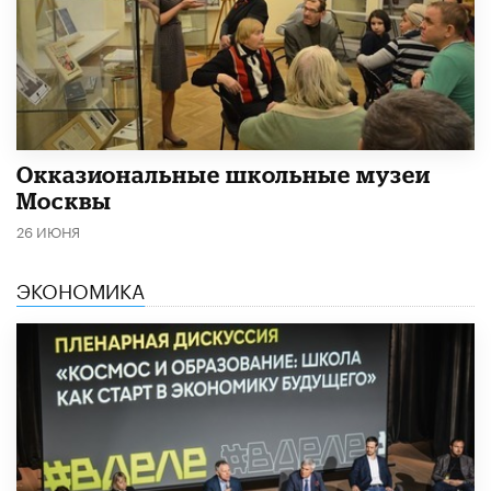
​Окказиональные школьные музеи
Москвы
26 ИЮНЯ
ЭКОНОМИКА