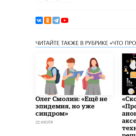
ЧИТАЙТЕ ТАКЖЕ В РУБРИКЕ «ЧТО ПР
​Олег Смолин: «Ещё не
«Ск
эпидемия, но уже
«Пр
синдром»
ано
акс
22 ИЮЛЯ
тех
реш