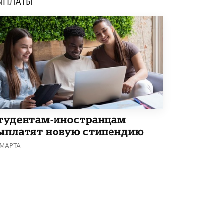
Академик РАН предупредил, что
ChatGPT отучит школьников думать
1 ИЮНЯ /
ШКОЛЬНИКИ
тудентам-иностранцам
ыплатят новую стипендию
 МАРТА