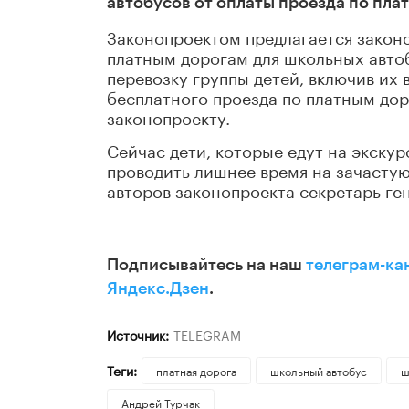
автобусов от оплаты проезда по пла
Законопроектом предлагается законо
платным дорогам для школьных авто
перевозку группы детей, включив их
бесплатного проезда по платным дор
законопроекту.
Сейчас дети, которые едут на экску
проводить лишнее время на зачастую
авторов законопроекта секретарь ге
Подписывайтесь на наш
телеграм-ка
Яндекс.Дзен
.
Источник:
TELEGRAM
Теги:
платная дорога
школьный автобус
ш
Андрей Турчак