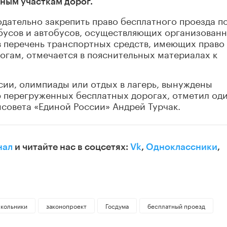
тным участкам дорог.
дательно закрепить право бесплатного проезда п
бусов и автобусов, осуществляющих организован
 в перечень транспортных средств, имеющих право
огам, отмечается в пояснительных материалах к
рсии, олимпиады или отдых в лагерь, вынуждены
 перегруженных бесплатных дорогах, отметил оди
нсовета «Единой России» Андрей Турчак.
нал
и читайте нас в соцсетях:
Vk
,
Одноклассники
,
кольники
законопроект
Госдума
бесплатный проезд