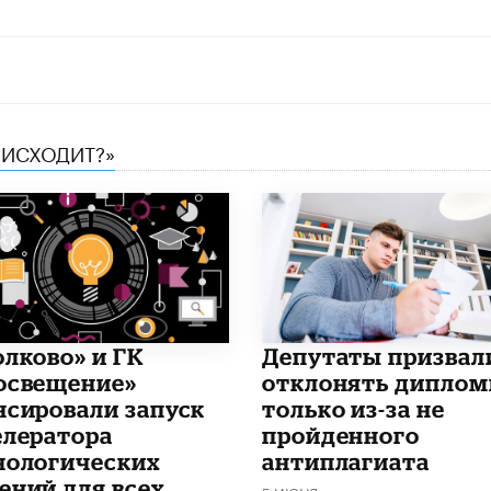
ОИСХОДИТ?»
олково» и ГК
Депутаты призвал
освещение»
отклонять дипло
нсировали запуск
только из-за не
елератора
пройденного
нологических
антиплагиата
ений для всех
5 ИЮНЯ