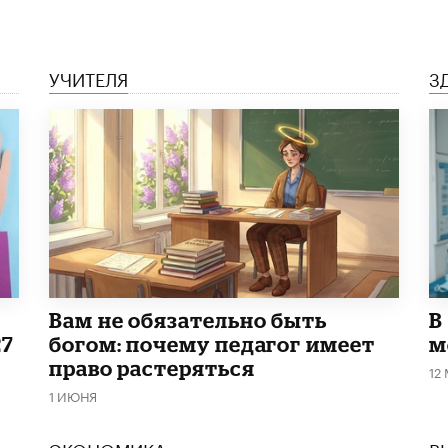
УЧИТЕЛЯ
З
​Вам не обязательно быть
В
27
богом: почему педагог имеет
м
право растеряться
12
1 ИЮНЯ
ЭКОНОМИКА
В