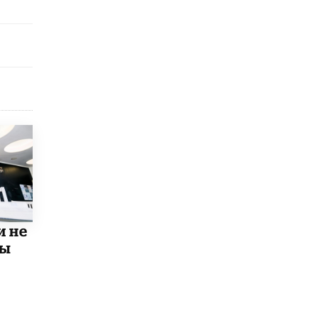
исторические объекты
11 ИЮНЯ /
ГОРОДСКОЕ ОБРАЗОВАНИЕ
​Почти 50 новых объектов образования
открыли в этом учебном году в Москве
10 ИЮНЯ /
ГОРОДСКОЕ ОБРАЗОВАНИЕ
Госдума приняла закон о детских SIM-
картах
10 ИЮНЯ /
ДЕТИ
Глава СПЧ предложил вернуть в школы
устные переходные экзамены
9 ИЮНЯ /
КАЧЕСТВО ОБРАЗОВАНИЯ
​Объединяя дошкольный мир
и не
8 ИЮНЯ /
АНОНС
мы
«Сколково» и ГК «Просвещение»
анонсировали запуск акселератора
технологических решений для всех
уровней образования
8 ИЮНЯ /
ЧТО ПРОИСХОДИТ?