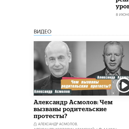
уро
8 ИЮН
ВИДЕО
Александр Асмолов: Чем
вызваны родительские
протесты?
АЛЕКСАНДР АСМОЛОВ,
АЛЕКСАНДР ИЗОТОВИЧ АДАМСКИЙ
/
44 МИН.