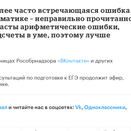
олее часто встречающаяся ошибка
ематике – неправильно прочитанн
 часты арифметические ошибки,
дсчеты в уме, поэтому лучше
аницах Рособрнадзора
«ВКонтакте»
и других
сультаций по подготовке к ЕГЭ продолжит эфир,
ике.
нал
и читайте нас в соцсетях:
Vk
,
Одноклассники
,