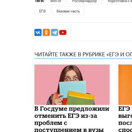
Теги:
ФИПИ
Рособрнадзор
подготовка к 
ЕГЭ
базовая часть
ЧИТАЙТЕ ТАКЖЕ В РУБРИКЕ «ЕГЭ И О
В Госдуме предложили
​ЕГЭ
отменить ЕГЭ из-за
выг
проблем с
пос
поступлением в вузы
спо