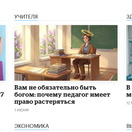
УЧИТЕЛЯ
З
​Вам не обязательно быть
В
27
богом: почему педагог имеет
м
право растеряться
12
1 ИЮНЯ
ЭКОНОМИКА
В