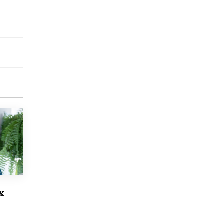
Рособрнадзор ответил на жалобы
школьников на ошибки в ЕГЭ по
русскому
8 ИЮНЯ /
ЕГЭ И ОГЭ
Школа «СКОЛКА» и Госкорпорация
«Росатом» подписали соглашение о
сотрудничестве
8 ИЮНЯ /
ОБРАЗОВАТЕЛЬНАЯ ПОЛИТИКА
Депутаты призвали не отклонять
дипломы только из-за не пройденного
антиплагиата
5 ИЮНЯ /
ЧТО ПРОИСХОДИТ?
Минпросвещения просят добавить в
школьные учебники примеры женщин-
инженеров
5 ИЮНЯ /
УЧЕБНИКИ
х
Уличенный в списывании школьник
вернул себе призовое место на
олимпиаде через суд