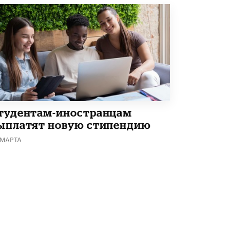
тудентам-иностранцам
ыплатят новую стипендию
 МАРТА