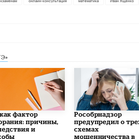
экзаменам
онлайн-консультация
математика
​Иван Ященко
ГЭ»
 как фактор
Рособрнадзор
орания: причины,
предупредил о тре
ледствия и
схемах
собы
мошенничества в