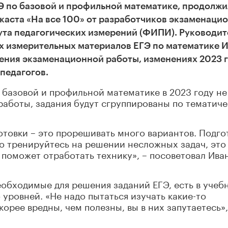
Э по базовой и профильной математике, продолжи
каста «На все 100» от разработчиков экзаменаци
ута педагогических измерений (ФИПИ). Руководит
х измерительных материалов ЕГЭ по математике 
ения экзаменационной работы, изменениях 2023 
 педагогов.
базовой и профильной математике в 2023 году не
 работы, задания будут сгруппированы по тематич
товки – это прорешивать много вариантов. Подго
о тренируйтесь на решении несложных задач, это
 поможет отработать технику», – посоветовал Ива
еобходимые для решения заданий ЕГЭ, есть в учеб
уровней. «Не надо пытаться изучать какие-то
орее вредны, чем полезны, вы в них запутаетесь»,