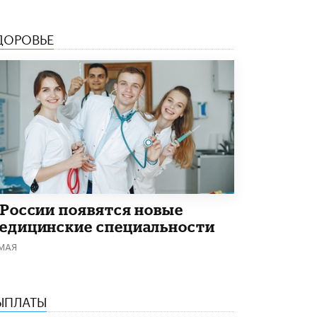
Академик РАН предупредил, что
ChatGPT отучит школьников думать
ДОРОВЬЕ
1 ИЮНЯ /
ШКОЛЬНИКИ
 России появятся новые
едицинские специальности
 МАЯ
ЫПЛАТЫ