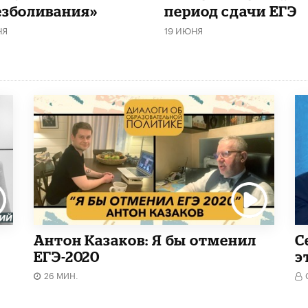
езболивания»
период сдачи ЕГЭ
НЯ
19 ИЮНЯ
Антон Казаков: Я бы отменил
С
ЕГЭ-2020
э
26 МИН.