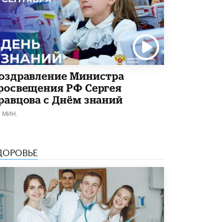
Академик РАН предупредил, что
ChatGPT отучит школьников думать
1 ИЮНЯ /
ШКОЛЬНИКИ
оздравление Министра
росвещения РФ Сергея
равцова с Днём знаний
1 МИН.
ДОРОВЬЕ