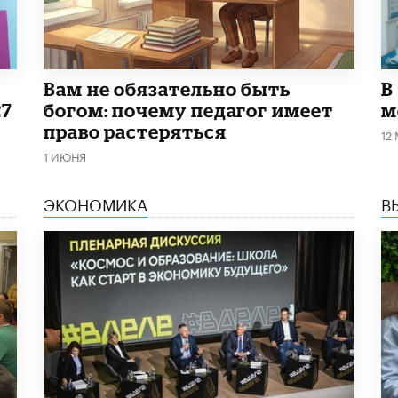
​Вам не обязательно быть
В
27
богом: почему педагог имеет
м
право растеряться
12
1 ИЮНЯ
ЭКОНОМИКА
В