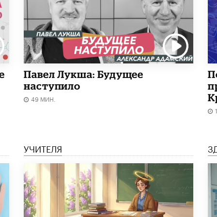
е
Павел Лукша: Будущее
П
наступило
п
К
49 МИН.
УЧИТЕЛЯ
З