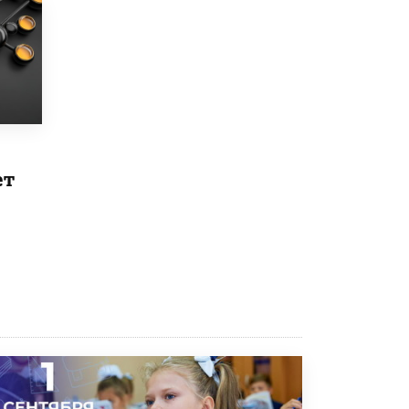
5 ИЮНЯ /
ЧТО ПРОИСХОДИТ?
«Евгений Онегин» станет обязательным
для повторения в 10–11-х классах
4 ИЮНЯ /
КАЧЕСТВО ОБРАЗОВАНИЯ
В Общественной палате предложили
шить школьную форму с учетом
национальных традиций регионов
4 ИЮНЯ /
ШКОЛЬНИКИ
ет
В Госдуме предложили ввести онлайн-
формат для апелляций ЕГЭ
3 ИЮНЯ /
ЕГЭ И ОГЭ
​Яндекс выпустил бесплатный курс по
защите от ИИ-мошенничества
2 ИЮНЯ /
BIG DATA
В России начнут применять новые
подходы к разрешению конфликтов в
школах
2 ИЮНЯ /
ПОДРОСТКИ