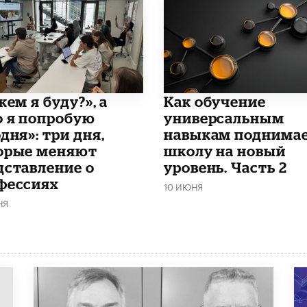
кем я буду?», а
​Как обучение
о я попробую
универсальным
дня»: три дня,
навыкам поднима
орые меняют
школу на новый
дставление о
уровень. Часть 2
фессиях
10 ИЮНЯ
НЯ