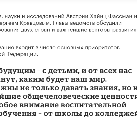
я, науки и исследований Австрии Хайнц Фассман 
ергеем Кравцовым. Главы ведомств обсудили
ования двух стран и важнейшие векторы развития
.
вание входит в число основных приоритетов
ой Федерации.
удущим – с детьми, и от всех нас
анут, каким будет наш мир.
ны не только давать знания, но 
йшие общечеловеческие ценност
обое внимание воспитательной
 обучения – от школы до колледже