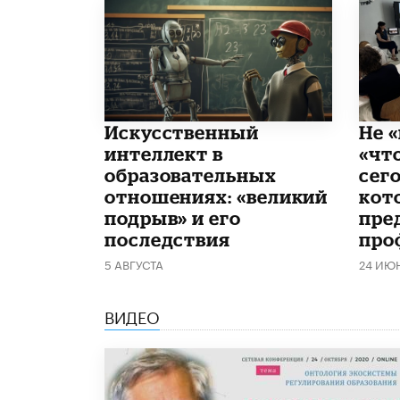
​Искусственный
Не «
интеллект в
«чт
образовательных
сего
отношениях: «великий
кот
подрыв» и его
пре
последствия
про
5 АВГУСТА
24 ИЮ
ВИДЕО