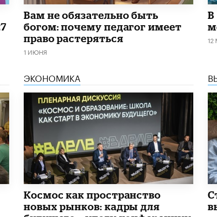
​Вам не обязательно быть
В
27
богом: почему педагог имеет
м
право растеряться
12
1 ИЮНЯ
ЭКОНОМИКА
В
Космос как пространство
С
новых рынков: кадры для
в