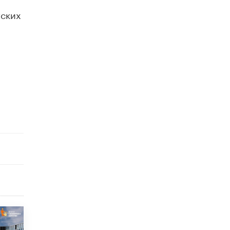
тских
Рособрнадзор ответил на жалобы
школьников на ошибки в ЕГЭ по
русскому
8 ИЮНЯ /
ЕГЭ И ОГЭ
Школа «СКОЛКА» и Госкорпорация
«Росатом» подписали соглашение о
сотрудничестве
8 ИЮНЯ /
ОБРАЗОВАТЕЛЬНАЯ ПОЛИТИКА
Депутаты призвали не отклонять
дипломы только из-за не пройденного
антиплагиата
5 ИЮНЯ /
ЧТО ПРОИСХОДИТ?
Минпросвещения просят добавить в
школьные учебники примеры женщин-
инженеров
5 ИЮНЯ /
УЧЕБНИКИ
Уличенный в списывании школьник
вернул себе призовое место на
олимпиаде через суд