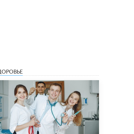
Академик РАН предупредил, что
ChatGPT отучит школьников думать
1 ИЮНЯ /
ШКОЛЬНИКИ
ДОРОВЬЕ