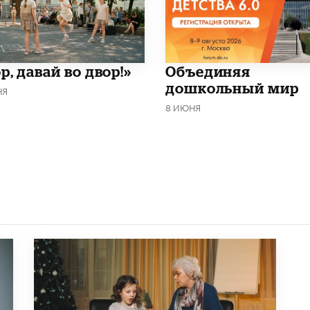
р, давай во двор!»
​Объединяя
дошкольный мир
НЯ
8 ИЮНЯ