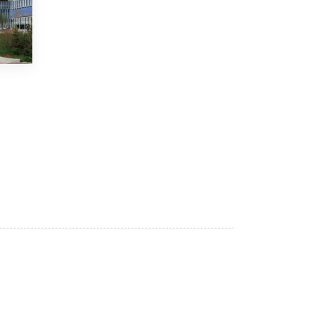
5 ИЮНЯ /
ЧТО ПРОИСХОДИТ?
«Евгений Онегин» станет обязательным
для повторения в 10–11-х классах
4 ИЮНЯ /
КАЧЕСТВО ОБРАЗОВАНИЯ
В Общественной палате предложили
шить школьную форму с учетом
национальных традиций регионов
4 ИЮНЯ /
ШКОЛЬНИКИ
В Госдуме предложили ввести онлайн-
формат для апелляций ЕГЭ
3 ИЮНЯ /
ЕГЭ И ОГЭ
​Яндекс выпустил бесплатный курс по
защите от ИИ-мошенничества
2 ИЮНЯ /
BIG DATA
В России начнут применять новые
подходы к разрешению конфликтов в
школах
2 ИЮНЯ /
ПОДРОСТКИ