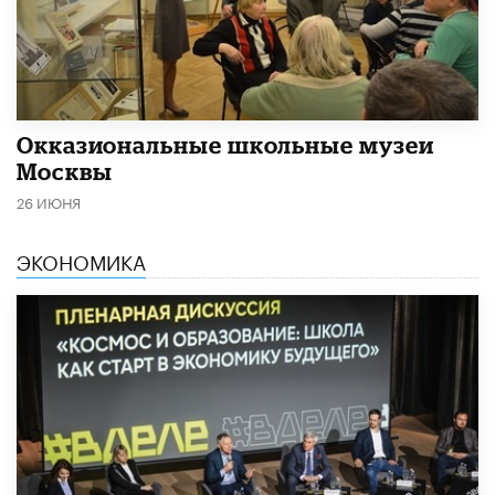
​Окказиональные школьные музеи
Москвы
26 ИЮНЯ
ЭКОНОМИКА