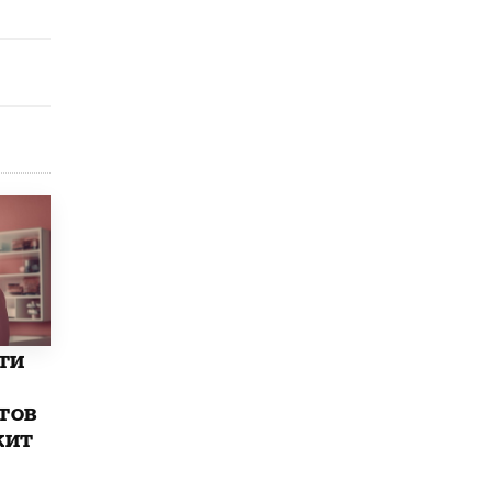
открыли в этом учебном году в Москве
10 ИЮНЯ /
ГОРОДСКОЕ ОБРАЗОВАНИЕ
Госдума приняла закон о детских SIM-
картах
10 ИЮНЯ /
ДЕТИ
Глава СПЧ предложил вернуть в школы
устные переходные экзамены
9 ИЮНЯ /
КАЧЕСТВО ОБРАЗОВАНИЯ
​Объединяя дошкольный мир
8 ИЮНЯ /
АНОНС
«Сколково» и ГК «Просвещение»
анонсировали запуск акселератора
технологических решений для всех
ти
уровней образования
8 ИЮНЯ /
ЧТО ПРОИСХОДИТ?
тов
жит
Рособрнадзор ответил на жалобы
школьников на ошибки в ЕГЭ по
русскому