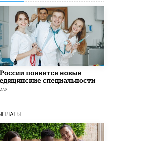
4 ИЮНЯ /
КАЧЕСТВО ОБРАЗОВАНИЯ
В Общественной палате предложили
шить школьную форму с учетом
национальных традиций регионов
4 ИЮНЯ /
ШКОЛЬНИКИ
В Госдуме предложили ввести онлайн-
формат для апелляций ЕГЭ
3 ИЮНЯ /
ЕГЭ И ОГЭ
​Яндекс выпустил бесплатный курс по
 России появятся новые
защите от ИИ-мошенничества
едицинские специальности
2 ИЮНЯ /
BIG DATA
 МАЯ
В России начнут применять новые
подходы к разрешению конфликтов в
школах
2 ИЮНЯ /
ПОДРОСТКИ
ЫПЛАТЫ
Академик РАН предупредил, что
ChatGPT отучит школьников думать
1 ИЮНЯ /
ШКОЛЬНИКИ