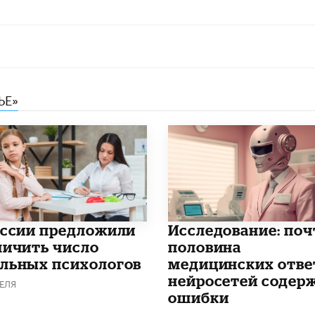
ЬЕ»
оссии предложили
Исследование: поч
личить число
половина
льных психологов
медицинских отве
нейросетей содер
ЕЛЯ
ошибки