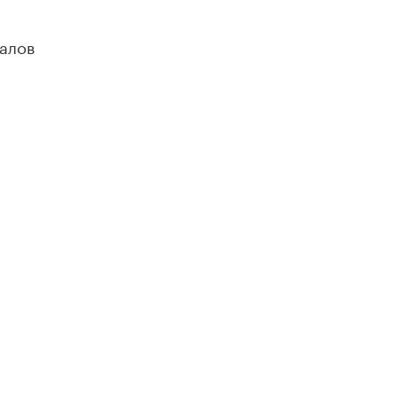
алов
ОЦИАЛЬНЫЕ СЕТИ
новные и дополнительные материалы в наших
уппах