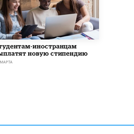
В Минобрнауки рассказали о новых
правилах приема в аспирантуру
1 ИЮНЯ /
КАЧЕСТВО ОБРАЗОВАНИЯ
тудентам-иностранцам
ыплатят новую стипендию
 МАРТА