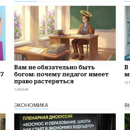
​Вам не обязательно быть
В
27
богом: почему педагог имеет
м
право растеряться
12
1 ИЮНЯ
ЭКОНОМИКА
В