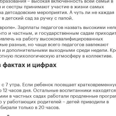
разования – высокая включенность всей семьи в
я и сестры принимают участие в жизни самых
а детсадовские мероприятия. А чуть ли не каждая
 детский сад за ручку с папой.
вропе». Зарплаты педагогов назвать высокими нел
 что и частным, и государственным садам приходи
ривлечь на работу высококвалифицированных
ые разные, но чаще всего педагогов завлекают
 и дополнительными выходными среди недели. К
ртную психологическую атмосферу в коллективе.
 фактах и цифрах
т с 7 утра. Если ребенок посещает кратковременн
 12 часов дня. Остальные воспитанники находятся
демии в частных садах работали продленные прогр
ю у работающих родителей – детей приводили в
бирали только в 20 часов.