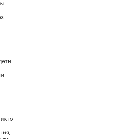
пы
ез
дети
ни
Никто
ния,
е по