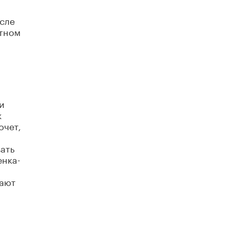
В Минобрнауки рассказали о новых
сле
правилах приема в аспирантуру
1 ИЮНЯ /
КАЧЕСТВО ОБРАЗОВАНИЯ
стном
и
к
очет,
вать
енка-
вают