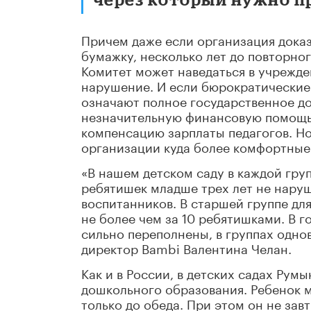
Причем даже если организация дока
бумажку, несколько лет до повторно
Комитет может наведаться в учрежде
нарушение. И если бюрократические 
означают полное государственное до
незначительную финансовую помощь,
компенсацию зарплаты педагогов. Но
организации куда более комфортные
«В нашем детском саду в каждой груп
ребятишек младше трех лет не наруш
воспитанников. В старшей группе дл
не более чем за 10 ребятишками. В г
сильно переполнены, в группах одно
директор Bambi Валентина Челан.
Как и в России, в детских садах Ру
дошкольного образования. Ребенок мо
только до обеда. При этом он не завт