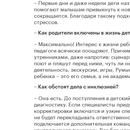
– Первые дни и даже недели дети нах
помогают малышам привыкнуть к нов
сокращается. Благодаря такому подх
стрессов.
– Как родители включены в жизнь де
– Максимально! Интерес к жизни реб
педагоги всячески поощряют. Причем
утренниками, даже напротив: сценари
поют и пляшут перед ними, чуть ли н
деятельность, экскурсии, игры. Румы
ребенка – это его семья, а не академ
– Как обстоят дела с инклюзией?
– Она есть. До поступления в детски
диагностику. Если специалисты приду
корректировки включатся и узкие спе
не будет перекладывать ответственн
подключается дополнительная команд
контролируют динамику. Все без ис