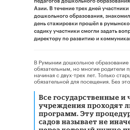
педагогов дошкольного образования
Азии. В течение трех дней участник
дошкольного образования, знакомили
день стажировки прошёл в румынско
садику участники смогли задать воп
директору по развитию и коммуника
В Румынии дошкольное образование д
обязательным, но многие родители п
начиная с двух-трех лет. Только стар
обязательной для посещения. Без эт
Все государственные и
учреждения проходят л
программ. Эту процеду
садов называет не ина
через который нужно п