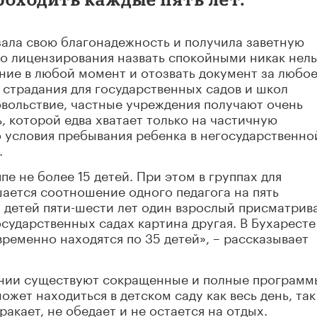
зала свою благонадежность и получила заветную
го лицензирования назвать спокойными никак нель
ние в любой момент и отозвать документ за любо
страдания для государственных садов и школ
вольствие, частные учреждения получают очень
 которой едва хватает только на частичную
 условия пребывания ребенка в негосударственно
.
пе не более 15 детей. При этом в группах для
ается соотношение одного педагога на пять
я детей пяти-шести лет один взрослый присматрив
осударственных садах картина другая. В Бухаресте
временно находятся по 35 детей», – рассказывает
мынии существуют сокращенные и полные программ
жет находиться в детском саду как весь день, так
ракает, не обедает и не остается на отдых.