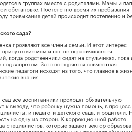
одятся в группах вместе с родителями. Мамы и па
ой обстановке. Постепенно время их пребывания
оду привыкание детей происходит постепенно и б
тского сада?
енка проявляют все члены семьи. И этот интерес
 присутствие мам и пап не ограничивается
й, когда родственники сидят на стульчиках, пока 
е под запретом. Зато поощряется совместная
нские педагоги исходят из того, что главное в жиз
ические знания.
й сад все воспитанники проходят обязательную
т к выводу, что ребенку нужна помощь, в процесс
циалисты, и педагоги детского сада, и родители. 
ость на одну из сторон. К коррекционной работе
а специалистов, которые задают вектор образова
ключения педагоги-дошкольники проходят обучени