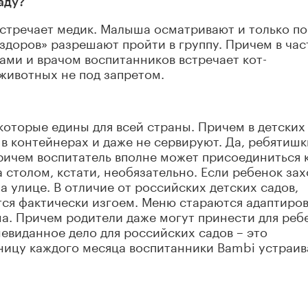
аду?
стречает медик. Малыша осматривают и только по
«здоров» разрешают пройти в группу. Причем в ча
гами и врачом воспитанников встречает кот-
животных не под запретом.
которые едины для всей страны. Причем в детских
т в контейнерах и даже не сервируют. Да, ребятишк
ричем воспитатель вполне может присоединиться 
а столом, кстати, необязательно. Если ребенок зах
а улице. В отличие от российских детских садов,
тся фактически изгоем. Меню стараются адаптиро
а. Причем родители даже могут принести для реб
невиданное дело для российских садов – это
ницу каждого месяца воспитанники Bambi устраи