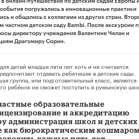
 в онлайн-путешествие по детским садам Европы 
и события погружались в инновационные практики
сь и общались с коллегами из других стран. Втор
м частном детском саду
Bambi
. После экскурсии 
росы директору учреждения Валентине Челан и
циям Драгомиру Сорин.
ля детей младше пяти лет хоть и не считается
редпочитают отдавать ребятишек в детские сады
шая группа, или подготовительный класс, является
ого ребёнок не сможет поступить в румынскую шко
 частные образовательные
ицензирование и аккредитацию
ру администрация школ и детских
че как бюрократическим кошмаром
роходить каждые пять лет.