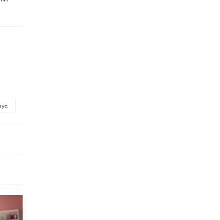
исторические объекты
11 ИЮНЯ /
ГОРОДСКОЕ ОБРАЗОВАНИЕ
​Почти 50 новых объектов образования
открыли в этом учебном году в Москве
10 ИЮНЯ /
ГОРОДСКОЕ ОБРАЗОВАНИЕ
Госдума приняла закон о детских SIM-
картах
10 ИЮНЯ /
ДЕТИ
рус
Глава СПЧ предложил вернуть в школы
устные переходные экзамены
9 ИЮНЯ /
КАЧЕСТВО ОБРАЗОВАНИЯ
​Объединяя дошкольный мир
8 ИЮНЯ /
АНОНС
«Сколково» и ГК «Просвещение»
анонсировали запуск акселератора
технологических решений для всех
уровней образования
8 ИЮНЯ /
ЧТО ПРОИСХОДИТ?