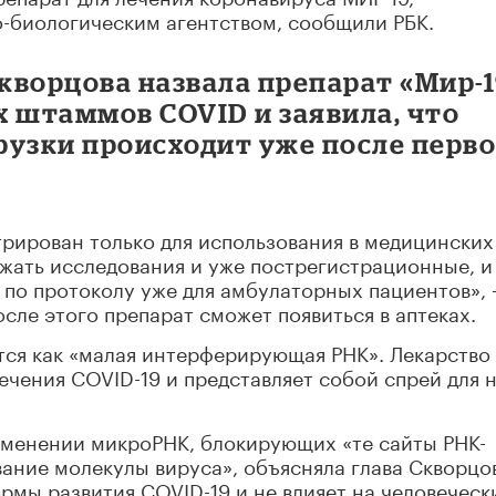
-биологическим агентством, сообщили РБК.
кворцова назвала препарат «Мир-1
х штаммов COVID и заявила, что
рузки происходит уже после перво
рирован только для использования в медицинских
жать исследования и уже пострегистрационные, и
по протоколу уже для амбулаторных пациентов», 
сле этого препарат сможет появиться в аптеках.
ся как «малая интерферирующая РНК». Лекарство
ечения COVID-19 и представляет собой спрей для 
именении микроРНК, блокирующих «те сайты РНК-
вание молекулы вируса», объясняла глава Скворцо
мы развития COVID-19 и не влияет на человеческ