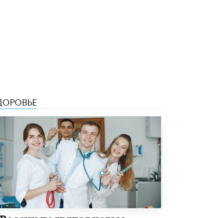
5 ИЮНЯ /
ЧТО ПРОИСХОДИТ?
«Евгений Онегин» станет обязательным
для повторения в 10–11-х классах
4 ИЮНЯ /
КАЧЕСТВО ОБРАЗОВАНИЯ
В Общественной палате предложили
шить школьную форму с учетом
национальных традиций регионов
4 ИЮНЯ /
ШКОЛЬНИКИ
ДОРОВЬЕ
В Госдуме предложили ввести онлайн-
формат для апелляций ЕГЭ
3 ИЮНЯ /
ЕГЭ И ОГЭ
​Яндекс выпустил бесплатный курс по
защите от ИИ-мошенничества
2 ИЮНЯ /
BIG DATA
В России начнут применять новые
подходы к разрешению конфликтов в
школах
2 ИЮНЯ /
ПОДРОСТКИ