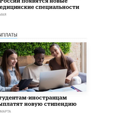
 России появятся новые
Академик РАН предупредил, что
едицинские специальности
ChatGPT отучит школьников думать
 МАЯ
1 ИЮНЯ /
ШКОЛЬНИКИ
ЫПЛАТЫ
тудентам-иностранцам
ыплатят новую стипендию
 МАРТА