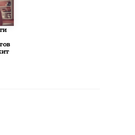
Рособрнадзор ответил на жалобы
школьников на ошибки в ЕГЭ по
русскому
8 ИЮНЯ /
ЕГЭ И ОГЭ
ти
Школа «СКОЛКА» и Госкорпорация
«Росатом» подписали соглашение о
тов
сотрудничестве
жит
8 ИЮНЯ /
ОБРАЗОВАТЕЛЬНАЯ ПОЛИТИКА
Депутаты призвали не отклонять
дипломы только из-за не пройденного
антиплагиата
5 ИЮНЯ /
ЧТО ПРОИСХОДИТ?
Минпросвещения просят добавить в
школьные учебники примеры женщин-
инженеров
5 ИЮНЯ /
УЧЕБНИКИ
Уличенный в списывании школьник
вернул себе призовое место на
олимпиаде через суд