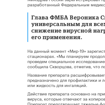
разработанный Федеральным медико
Глава ФМБА Вероника С
универсальным для все
снижение вирусной наг
его применения.
На данный момент «Мир-19» зарегист
стационарах. «Мы планируем продол
проведем специальное исследование 
сообщила Скворцова, отметив, что по
Название препарата расшифровывает
предназначено для профилактики и л
или жидкость для ингаляций.
Действие препарата основано на пр
вируса, которые отвечают за копиро
Препарат предотвращает тяжелые фор