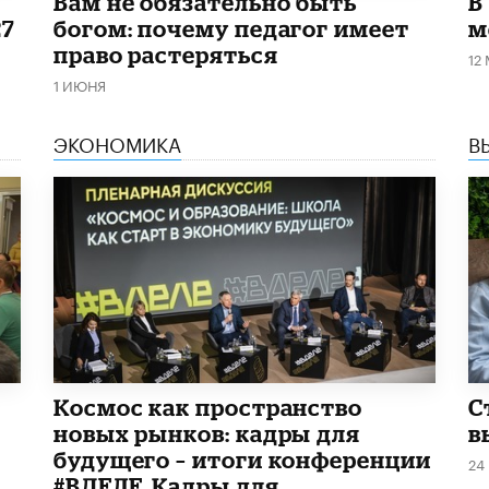
​Вам не обязательно быть
В
27
богом: почему педагог имеет
м
право растеряться
12
1 ИЮНЯ
ЭКОНОМИКА
В
Космос как пространство
С
новых рынков: кадры для
в
будущего – итоги конференции
24
#ВДЕЛЕ_Кадры для