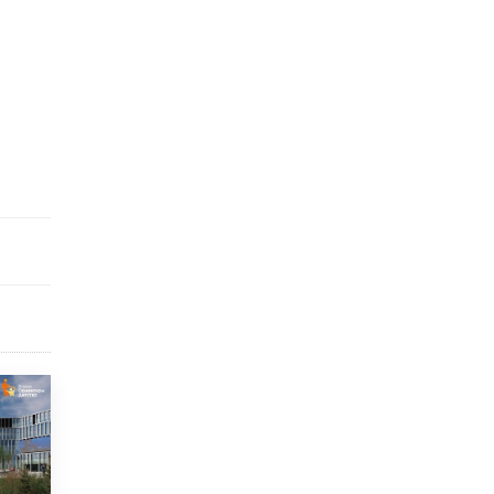
Академик РАН предупредил, что
ChatGPT отучит школьников думать
1 ИЮНЯ /
ШКОЛЬНИКИ