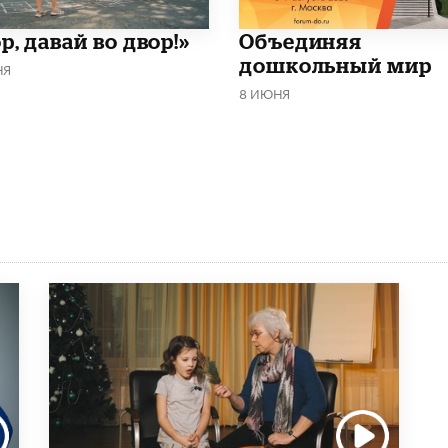
р, давай во двор!»
​Объединяя
дошкольный мир
НЯ
8 ИЮНЯ