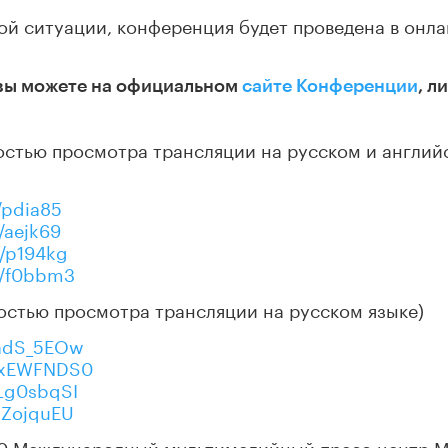
й ситуации, конференция будет проведена в онла
 вы можете на официальном
сайте Конференции
, л
ностью просмотра трансляции на русском и англий
v/pdia85
v/aejk69
v/p194kg
/v/f0bbm3
остью просмотра трансляции на русском языке)
madS_5EOw
QxxEWFNDS0
hLg0sbqSI
GZojquEU
4:30 Международный мультимедийный пресс-центр 