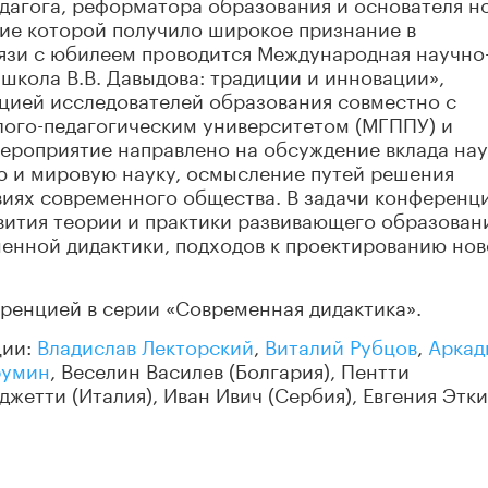
дагога, реформатора образования и основателя н
дие которой получило широкое признание в
язи с юбилеем проводится Международная научно
школа В.В. Давыдова: традиции и инновации»,
цией исследователей образования совместно с
ого-педагогическим университетом (МГППУ) и
ероприятие направлено на обсуждение вклада на
ю и мировую науку, осмысление путей решения
виях современного общества. В задачи конференц
ития теории и практики развивающего образовани
менной дидактики, подходов к проектированию но
ренцией в серии «Современная дидактика».
ции:
Владислав Лекторский
,
Виталий Рубцов
,
Аркад
румин
, Веселин Василев (Болгария), Пентти
жетти (Италия), Иван Ивич (Сербия), Евгения Этк