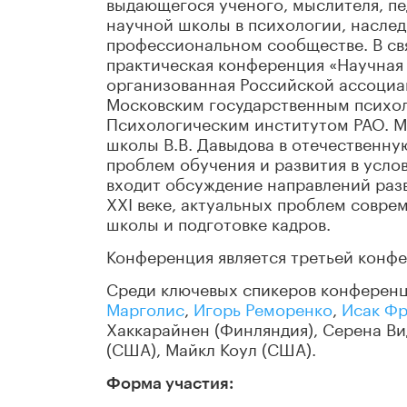
выдающегося ученого, мыслителя, пе
научной школы в психологии, насле
профессиональном сообществе. В св
практическая конференция «Научная 
организованная Российской ассоциа
Московским государственным психол
Психологическим институтом РАО. М
школы В.В. Давыдова в отечественну
проблем обучения и развития в усло
входит обсуждение направлений разв
XXI веке, актуальных проблем совре
школы и подготовке кадров.
Конференция является третьей конфе
Среди ключевых спикеров конферен
Марголис
,
Игорь Реморенко
,
Исак Ф
Хаккарайнен (Финляндия), Серена Вид
(США), Майкл Коул (США).
Форма участия: