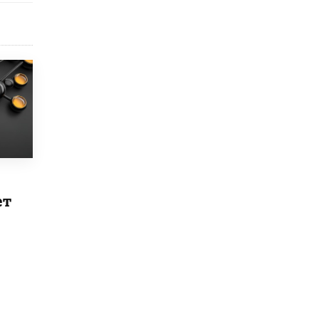
Рособрнадзор ответил на жалобы
школьников на ошибки в ЕГЭ по
русскому
8 ИЮНЯ /
ЕГЭ И ОГЭ
Школа «СКОЛКА» и Госкорпорация
«Росатом» подписали соглашение о
сотрудничестве
8 ИЮНЯ /
ОБРАЗОВАТЕЛЬНАЯ ПОЛИТИКА
Депутаты призвали не отклонять
дипломы только из-за не пройденного
антиплагиата
5 ИЮНЯ /
ЧТО ПРОИСХОДИТ?
ет
Минпросвещения просят добавить в
школьные учебники примеры женщин-
инженеров
5 ИЮНЯ /
УЧЕБНИКИ
Уличенный в списывании школьник
вернул себе призовое место на
олимпиаде через суд