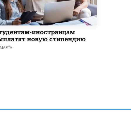
тудентам-иностранцам
ыплатят новую стипендию
 МАРТА