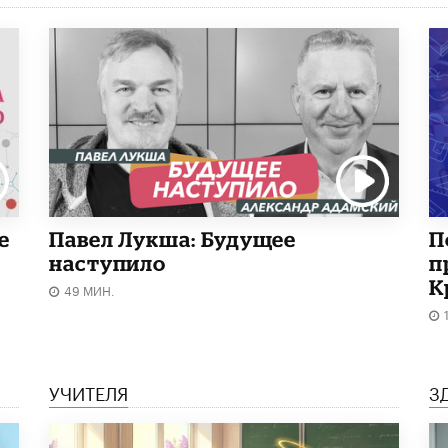
е
Павел Лукша: Будущее
П
наступило
п
К
49 МИН.
УЧИТЕЛЯ
З