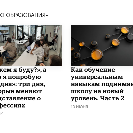
ТВО ОБРАЗОВАНИЯ»
кем я буду?», а
​Как обучение
о я попробую
универсальным
дня»: три дня,
навыкам поднима
орые меняют
школу на новый
дставление о
уровень. Часть 2
фессиях
10 ИЮНЯ
НЯ