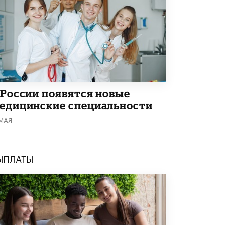
Академик РАН предупредил, что
ChatGPT отучит школьников думать
1 ИЮНЯ /
ШКОЛЬНИКИ
 России появятся новые
едицинские специальности
 МАЯ
ЫПЛАТЫ