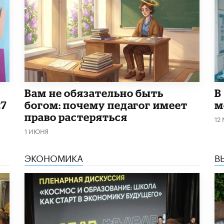
​Вам не обязательно быть
В
27
богом: почему педагог имеет
м
право растеряться
12
1 ИЮНЯ
ЭКОНОМИКА
В