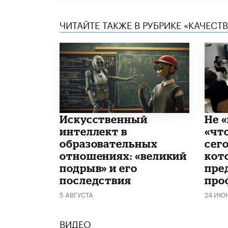
ЧИТАЙТЕ ТАКЖЕ В РУБРИКЕ «КАЧЕС
​Искусственный
Не «
интеллект в
«чт
образовательных
сего
отношениях: «великий
кот
подрыв» и его
пре
последствия
про
5 АВГУСТА
24 ИЮ
ВИДЕО