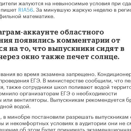
одители жалуются на невыносимые условия при сд
, пишет
RIA56
. За минувшую жаркую неделю в реги
офильной математике.
аграм-аккаунте областного
ния появились комментарии от
я на то, что выпускники сидят в
через окно также печет солнце.
ивания во время экзамена запрещено. Кондиционе
 проведения ЕГЭ. В министерстве сообщили, что п
я, также сотрудники школ поливают водой терри
помнило организаторам ЕГЭ о необходимости
ы или вентиляторы. Выпускникам рекомендуется б
адной водой.
, в минобре постановили разрешать выпускникам 
ары и некомфортных условиях в аудитории они не с
Решение об этом будет принимать экзаменационна