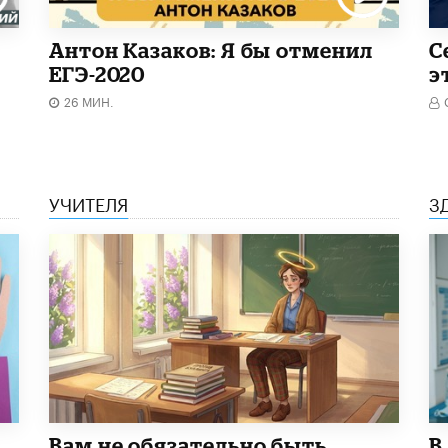
Антон Казаков: Я бы отменил
С
ЕГЭ-2020
э
26 МИН.
УЧИТЕЛЯ
З
​Вам не обязательно быть
В