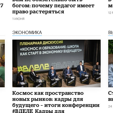
27
богом: почему педагог имеет
м
право растеряться
12
1 ИЮНЯ
ЭКОНОМИКА
В
Космос как пространство
С
новых рынков: кадры для
в
будущего – итоги конференции
24
#ВДЕЛЕ_Кадры для