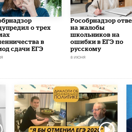
обрнадзор
Рособрнадзор отв
дупредил о трех
на жалобы
мах
школьников на
енничества в
ошибки в ЕГЭ по
иод сдачи ЕГЭ
русскому
НЯ
8 ИЮНЯ