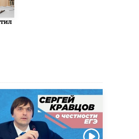
8 ИЮНЯ /
ЕГЭ И ОГЭ
Школа «СКОЛКА» и Госкорпорация
«Росатом» подписали соглашение о
етил
сотрудничестве
8 ИЮНЯ /
ОБРАЗОВАТЕЛЬНАЯ ПОЛИТИКА
Депутаты призвали не отклонять
дипломы только из-за не пройденного
антиплагиата
5 ИЮНЯ /
ЧТО ПРОИСХОДИТ?
Минпросвещения просят добавить в
школьные учебники примеры женщин-
инженеров
5 ИЮНЯ /
УЧЕБНИКИ
Уличенный в списывании школьник
вернул себе призовое место на
олимпиаде через суд
5 ИЮНЯ /
ЧТО ПРОИСХОДИТ?
«Евгений Онегин» станет обязательным
для повторения в 10–11-х классах