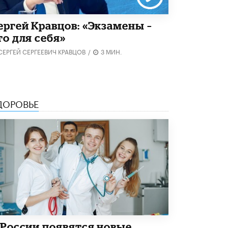
4 ИЮНЯ /
КАЧЕСТВО ОБРАЗОВАНИЯ
ергей Кравцов: «Экзамены –
В Общественной палате предложили
шить школьную форму с учетом
то для себя»
национальных традиций регионов
4 ИЮНЯ /
ШКОЛЬНИКИ
СЕРГЕЙ СЕРГЕЕВИЧ КРАВЦОВ
/
3 МИН.
В Госдуме предложили ввести онлайн-
формат для апелляций ЕГЭ
3 ИЮНЯ /
ЕГЭ И ОГЭ
ДОРОВЬЕ
​Яндекс выпустил бесплатный курс по
защите от ИИ-мошенничества
2 ИЮНЯ /
BIG DATA
В России начнут применять новые
подходы к разрешению конфликтов в
школах
2 ИЮНЯ /
ПОДРОСТКИ
Академик РАН предупредил, что
ChatGPT отучит школьников думать
1 ИЮНЯ /
ШКОЛЬНИКИ
 России появятся новые