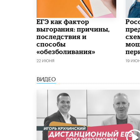
​ЕГЭ как фактор
Рос
выгорания: причины,
пре
последствия и
схе
способы
мош
«обезболивания»
пер
22 ИЮНЯ
19 ИЮ
ВИДЕО