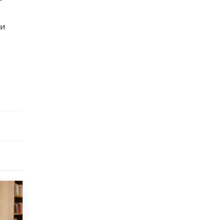
открыли в этом учебном году в Москве
10 ИЮНЯ /
ГОРОДСКОЕ ОБРАЗОВАНИЕ
ки
Госдума приняла закон о детских SIM-
картах
10 ИЮНЯ /
ДЕТИ
Глава СПЧ предложил вернуть в школы
устные переходные экзамены
9 ИЮНЯ /
КАЧЕСТВО ОБРАЗОВАНИЯ
​Объединяя дошкольный мир
8 ИЮНЯ /
АНОНС
«Сколково» и ГК «Просвещение»
анонсировали запуск акселератора
технологических решений для всех
уровней образования
8 ИЮНЯ /
ЧТО ПРОИСХОДИТ?
Рособрнадзор ответил на жалобы
школьников на ошибки в ЕГЭ по
русскому