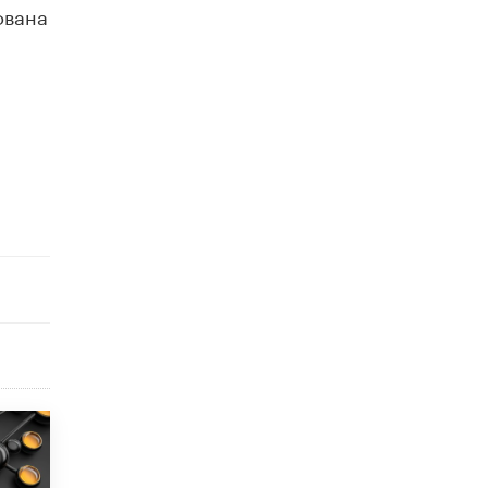
ована
исторические объекты
11 ИЮНЯ /
ГОРОДСКОЕ ОБРАЗОВАНИЕ
​Почти 50 новых объектов образования
открыли в этом учебном году в Москве
10 ИЮНЯ /
ГОРОДСКОЕ ОБРАЗОВАНИЕ
Госдума приняла закон о детских SIM-
картах
10 ИЮНЯ /
ДЕТИ
Глава СПЧ предложил вернуть в школы
устные переходные экзамены
9 ИЮНЯ /
КАЧЕСТВО ОБРАЗОВАНИЯ
​Объединяя дошкольный мир
8 ИЮНЯ /
АНОНС
«Сколково» и ГК «Просвещение»
анонсировали запуск акселератора
технологических решений для всех
уровней образования
8 ИЮНЯ /
ЧТО ПРОИСХОДИТ?