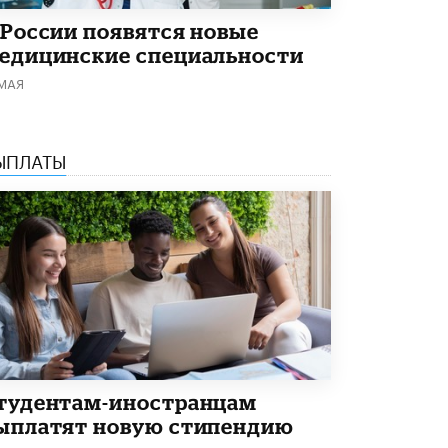
Академик РАН предупредил, что
 России появятся новые
ChatGPT отучит школьников думать
едицинские специальности
1 ИЮНЯ /
ШКОЛЬНИКИ
 МАЯ
ЫПЛАТЫ
тудентам-иностранцам
ыплатят новую стипендию