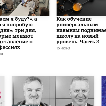
кем я буду?», а
​Как обучение
о я попробую
универсальным
дня»: три дня,
навыкам поднима
орые меняют
школу на новый
дставление о
уровень. Часть 2
фессиях
10 ИЮНЯ
НЯ