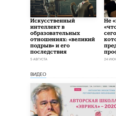
​Искусственный
Не «
интеллект в
«чт
образовательных
сего
отношениях: «великий
кот
подрыв» и его
пре
последствия
про
5 АВГУСТА
24 ИЮ
ВИДЕО