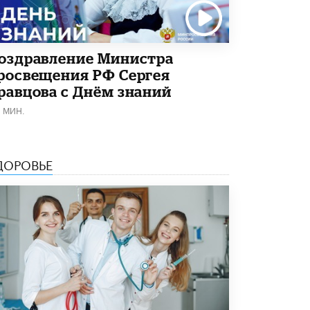
5 ИЮНЯ /
ЧТО ПРОИСХОДИТ?
«Евгений Онегин» станет обязательным
для повторения в 10–11-х классах
оздравление Министра
4 ИЮНЯ /
КАЧЕСТВО ОБРАЗОВАНИЯ
росвещения РФ Сергея
В Общественной палате предложили
равцова с Днём знаний
шить школьную форму с учетом
национальных традиций регионов
1 МИН.
4 ИЮНЯ /
ШКОЛЬНИКИ
В Госдуме предложили ввести онлайн-
ДОРОВЬЕ
формат для апелляций ЕГЭ
3 ИЮНЯ /
ЕГЭ И ОГЭ
​Яндекс выпустил бесплатный курс по
защите от ИИ-мошенничества
2 ИЮНЯ /
BIG DATA
В России начнут применять новые
подходы к разрешению конфликтов в
школах
2 ИЮНЯ /
ПОДРОСТКИ