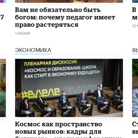
​Вам не обязательно быть
В
27
богом: почему педагог имеет
м
право растеряться
12
1 ИЮНЯ
ЭКОНОМИКА
В
Космос как пространство
С
новых рынков: кадры для
в