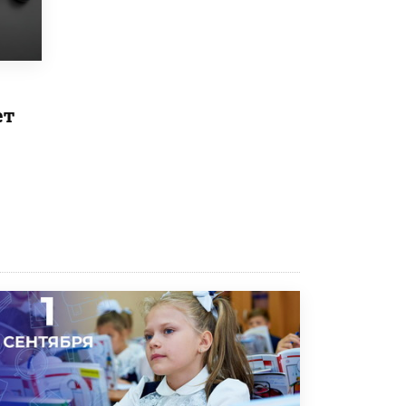
Рособрнадзор ответил на жалобы
школьников на ошибки в ЕГЭ по
русскому
8 ИЮНЯ /
ЕГЭ И ОГЭ
ет
Школа «СКОЛКА» и Госкорпорация
«Росатом» подписали соглашение о
сотрудничестве
8 ИЮНЯ /
ОБРАЗОВАТЕЛЬНАЯ ПОЛИТИКА
Депутаты призвали не отклонять
дипломы только из-за не пройденного
антиплагиата
5 ИЮНЯ /
ЧТО ПРОИСХОДИТ?
Минпросвещения просят добавить в
школьные учебники примеры женщин-
инженеров
5 ИЮНЯ /
УЧЕБНИКИ
Уличенный в списывании школьник
вернул себе призовое место на
олимпиаде через суд