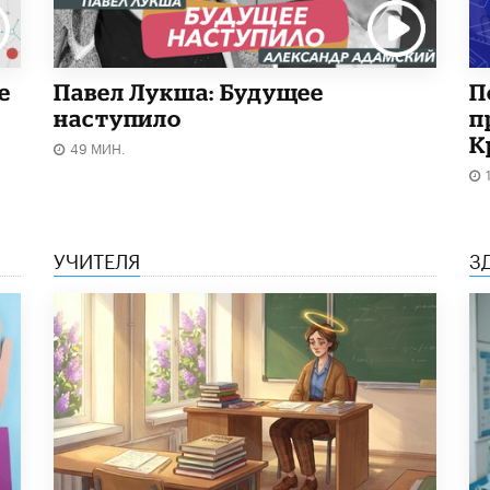
е
Павел Лукша: Будущее
П
наступило
п
К
49 МИН.
УЧИТЕЛЯ
З