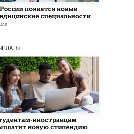
Академик РАН предупредил, что
 России появятся новые
ChatGPT отучит школьников думать
едицинские специальности
1 ИЮНЯ /
ШКОЛЬНИКИ
 МАЯ
ЫПЛАТЫ
тудентам-иностранцам
ыплатят новую стипендию