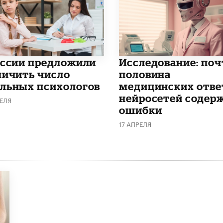
оссии предложили
Исследование: поч
личить число
половина
льных психологов
медицинских отве
нейросетей содер
ЕЛЯ
ошибки
17 АПРЕЛЯ