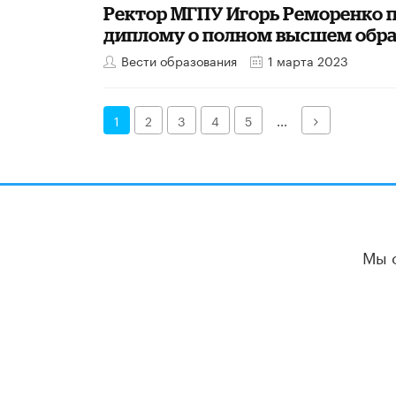
Ректор МГПУ Игорь Реморенко 
диплому о полном высшем обр
Вести образования
1 марта 2023
Далее
1
2
3
4
5
...
Мы 