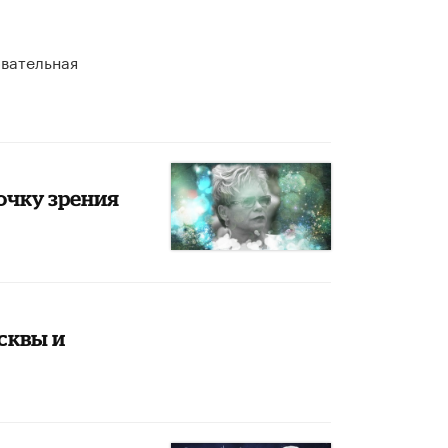
овательная
очку зрения
сквы и