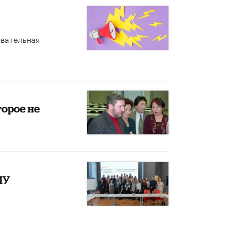
овательная
торое не
ПУ