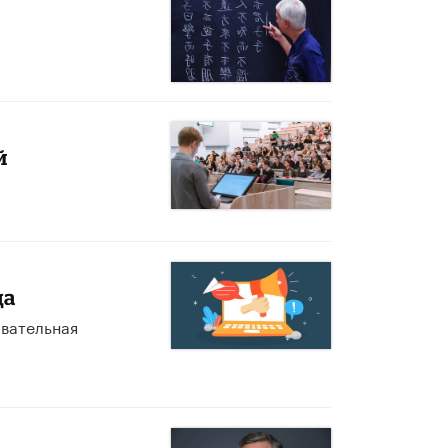
й
да
овательная