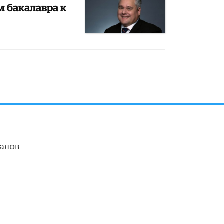
 бакалавра к
алов