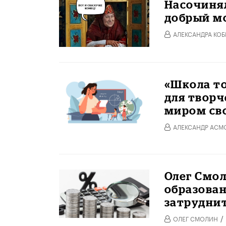
Насочинял
добрый м
АЛЕКСАНДРА КОБ
«Школа то
для творч
миром св
АЛЕКСАНДР АСМ
Олег Смо
образован
затрудни
/
ОЛЕГ СМОЛИН