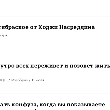
тябрьское от Ходжи Насреддина
ября
утро всех переживет и позовет жит
/
Музобраз
/
11 июля
ВЦЕВ
ать конфуза, когда вы показываете