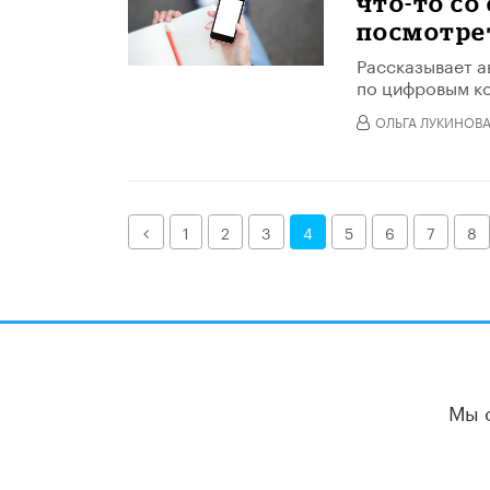
что-то со
посмотре
Рассказывает а
по цифровым к
ОЛЬГА ЛУКИНОВ
Назад
1
2
3
4
5
6
7
8
Мы 