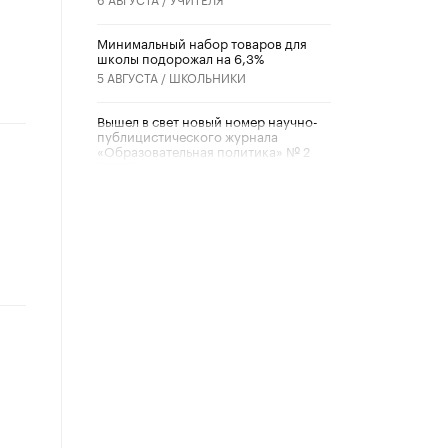
Минимальный набор товаров для
школы подорожал на 6,3%
5 АВГУСТА /
ШКОЛЬНИКИ
Вышел в свет новый номер научно-
публицистического журнала
«Образовательная политика» № 2
(2026)
3 ИЮЛЯ /
АНОНС
Школьники и студенты Москвы
почтили память героев Великой
Отечественной войны
22 ИЮНЯ /
ГОРОДСКОЕ ОБРАЗОВАНИЕ
«Егор, давай во двор!»
22 ИЮНЯ /
АНОНС
Из закона о регулировании ИИ
убрали запрет на иностранные
нейросети
22 ИЮНЯ /
BIG DATA