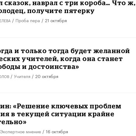
 сказок, наврал с три короба… Что ж,
олодец, получите пятерку
/
Проба пера
/
21 октября
ЕЛЕВА
гда и только тогда будет желанной
еских учителей, когда она станет
ободы и достоинства»
/
Учителя
/
20 октября
ОЛОВ
лин: «Решение ключевых проблем
ия в текущей ситуации крайне
тельно»
Экспертное мнение
/
16 октября