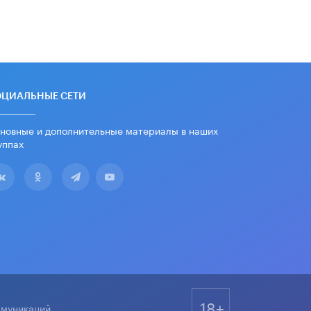
Уличенный в списывании школьник
вернул себе призовое место на
олимпиаде через суд
5 ИЮНЯ /
ЧТО ПРОИСХОДИТ?
«Евгений Онегин» станет
обязательным для повторения в 10–
ОЦИАЛЬНЫЕ СЕТИ
11-х классах
4 ИЮНЯ /
КАЧЕСТВО ОБРАЗОВАНИЯ
новные и дополнительные материалы в наших
уппах
В Общественной палате предложили
шить школьную форму с учетом
национальных традиций регионов
4 ИЮНЯ /
ШКОЛЬНИКИ
В Госдуме предложили ввести
онлайн-формат для апелляций ЕГЭ
3 ИЮНЯ /
ЕГЭ И ОГЭ
​Яндекс выпустил бесплатный курс
по защите от ИИ-мошенничества
2 ИЮНЯ /
BIG DATA
18+
ммуникаций.