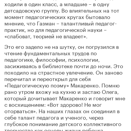
ходили в один класс, а младшие – в одну
детсадовскую группу. Во влиятельных на тот
момент педагогических кругах бытовало
мнение, что Газман – талантливый педагог-
практик, но для педагогической науки –
«слабоват, теорией не владеет».
Это его задело не на шутку, он погрузился в
чтение фундаментальных трудов по
педагогике, философии, психологии,
засиживаясь в библиотеке почти до ночи. Это
походило на страстное увлечение. Он заново
перечитал и переоткрыл для себя
«Педагогическую поэму» Макаренко. Помню
рано утром вхожу на кухню и застаю Олега,
который дочитывает Макаренко и говорит мне
с восхищением: «Вот здорово! Не мог
оторваться». На наших глазах он соединил в
себе талант педагога и ученого, через
глубокое понимание детского коллективного
творчества как основы жизни ребенка.