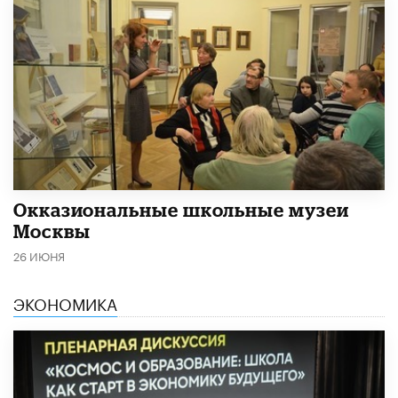
​Окказиональные школьные музеи
Москвы
26 ИЮНЯ
ЭКОНОМИКА