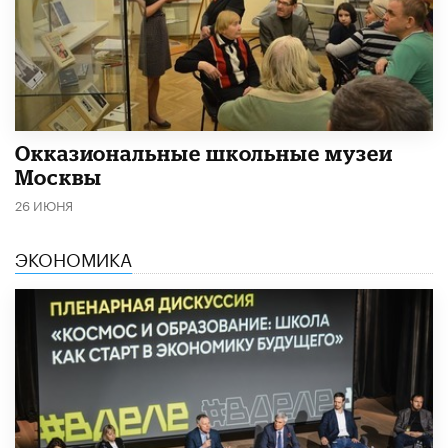
​Окказиональные школьные музеи
Москвы
26 ИЮНЯ
ЭКОНОМИКА