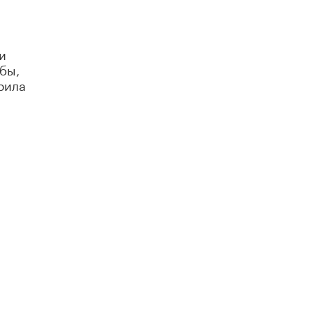
Академик РАН предупредил, что
ChatGPT отучит школьников думать
1 ИЮНЯ /
ШКОЛЬНИКИ
и
бы,
рила