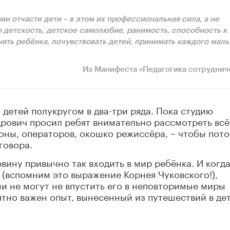
ами отчасти дети – в этом их профессиональная сила, а не
ю детскость, детское самолюбие, ранимость, способность к
ять ребёнка, почувствовать детей, принимать каждого маль
Из Манифеста «Педагогика сотруднич
детей полукругом в два-три ряда. Пока студию
дрович просил ребят внимательно рассмотреть всё
оны, операторов, окошко режиссёра, – чтобы пот
говора.
вину привычно так входить в мир ребёнка. И когд
 (вспомним это выражение Корнея Чуковского!),
ни не могут не впустить его в неповторимые миры
тно важен опыт, вынесенный из путешествий в дет