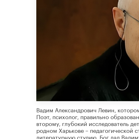
Вадим Александрович Левин, которому
Поэт, психолог, правильно образова
второму, глубокий исследователь дет
родном Харькове – педагогической с
литературную студию. Бог дал Вадим