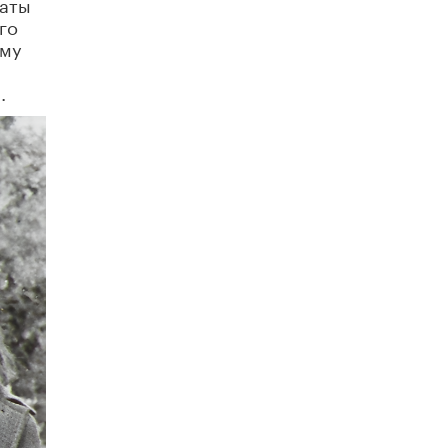
наты
Академик РАН предупредил, что
го
ChatGPT отучит школьников думать
ому
1 ИЮНЯ /
ШКОЛЬНИКИ
.