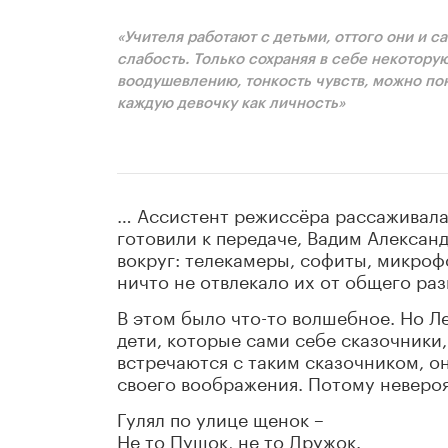
«Учителя работают с детьми, оттого они и с
слабость. Только сохраняя в себе некотору
воодушевлению, тонкость чувств, можно пон
каждую девочку как личность»
… Ассистент режиссёра рассаживала 
готовили к передаче, Вадим Алексан
вокруг: телекамеры, софиты, микроф
ничто не отвлекало их от общего раз
В этом было что-то волшебное. Но Ле
дети, которые сами себе сказочники,
встречаются с таким сказочником, о
своего воображения. Потому невероя
Гулял по улице щенок –
Не то Пушок, не то Дружок.