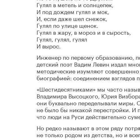
Гулял в метель и солнцепек,
И под дождем гулял и мок,
И, если даже шел снежок,
Гулял по улице щенок.
Гулял в жару, в мороз и в сырость,
Гулял, гулял, гулял
И вырос.
Инженер по первому образованию, пс
детский поэт Вадим Левин издал мног
методические изумляют совершенно 
биографией: соединением взглядов п
«Шестидесятниками» мы часто называ
Владимира Высоцкого, Юрия Визбор
они буквально переделывали миры. О
не было бы никакой перестройки. И 
что люди на Руси действительно сум
Но редко называют в этом ряду потр
не только родом из детства, но и все