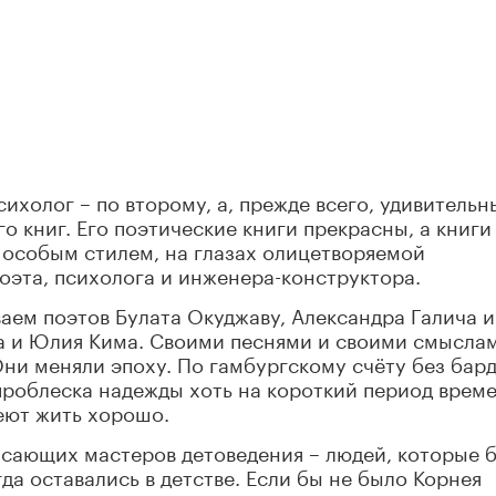
ихолог – по второму, а, прежде всего, удивительн
о книг. Его поэтические книги прекрасны, а книги
особым стилем, на глазах олицетворяемой
оэта, психолога и инженера-конструктора.
ем поэтов Булата Окуджаву, Александра Галича и
а и Юлия Кима. Своими песнями и своими смысла
ни меняли эпоху. По гамбургскому счёту без бар
проблеска надежды хоть на короткий период време
еют жить хорошо.
ясающих мастеров детоведения – людей, которые 
гда оставались в детстве. Если бы не было Корнея