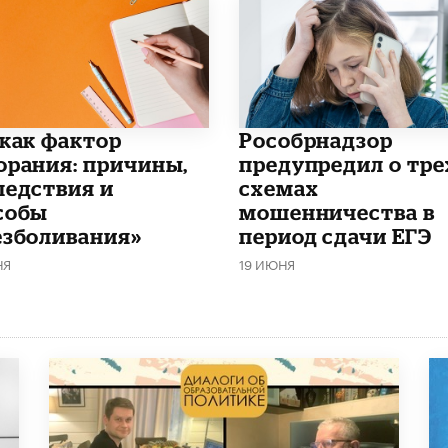
 как фактор
Рособрнадзор
орания: причины,
предупредил о тре
ледствия и
схемах
собы
мошенничества в
езболивания»
период сдачи ЕГЭ
НЯ
19 ИЮНЯ