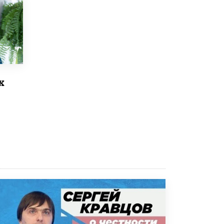
Академик РАН предупредил, что
ChatGPT отучит школьников думать
1 ИЮНЯ /
ШКОЛЬНИКИ
х