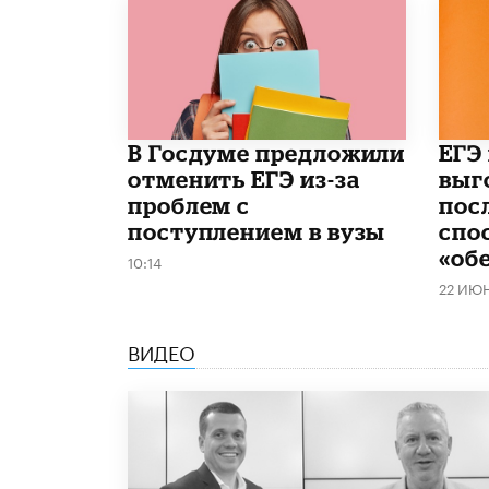
В Госдуме предложили
​ЕГЭ
отменить ЕГЭ из-за
выг
проблем с
пос
поступлением в вузы
спо
«об
10:14
22 ИЮ
ВИДЕО