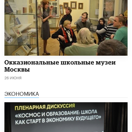
​Окказиональные школьные музеи
Москвы
26 ИЮНЯ
ЭКОНОМИКА